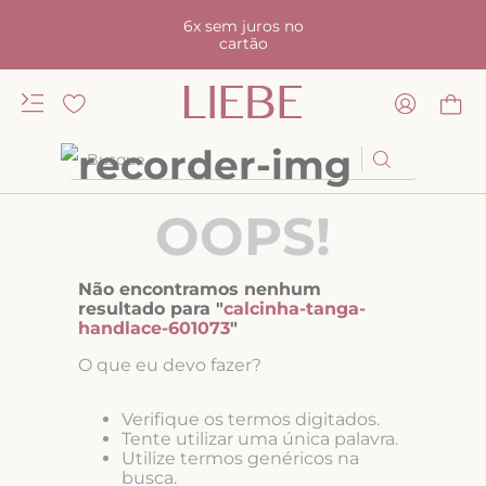
6x sem juros no
cartão
Busque
TERMOS MAIS BUSCADOS
OOPS!
1
º
kiss me
2
º
camisola
Não encontramos nenhum
3
º
sutiã
resultado para "
calcinha-tanga-
handlace-601073
"
4
º
calcinha renda
O que eu devo fazer?
5
º
calcinha alta
6
º
anatomic
Verifique os termos digitados.
Tente utilizar uma única palavra.
7
º
biquini
Utilize termos genéricos na
busca.