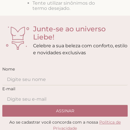
8
º
triangulo
Tente utilizar sinônimos do
termo desejado.
9
º
short doll
10
º
plus
Junte-se ao universo
Liebe!
Celebre a sua beleza com conforto, estilo
e novidades exclusivas
Nome
E-mail
ASSINAR
Ao se cadastrar você concorda com a nossa
Política de
Privacidade