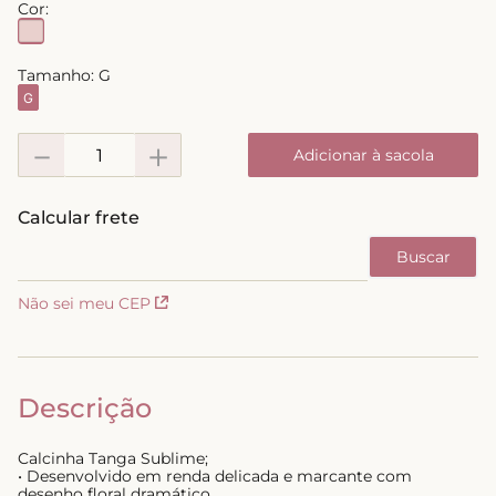
Cor:
8
º
short doll
9
º
biquini
Tamanho:
G
G
10
º
calcinha
－
＋
Adicionar à sacola
Não sei meu CEP
Descrição
Calcinha Tanga Sublime;
• Desenvolvido em renda delicada e marcante com
desenho floral dramático