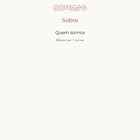
Sobre
Quem somos
Nossas Lojas
Seja uma Creator
Quero Revender
Portal dos revendedores
Chá de Lingerie
Trabalhe conosco
Blog
Liebe na mídia
Ajuda e suporte
Minha conta
Política de privacidade
Trocas e devoluções