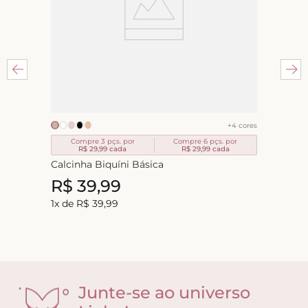
+
4
cores
Compre 3 pçs. por
Compre 6 pçs. por
R$ 29,99
cada
R$ 29,99
cada
Calcinha Biquíni Básica
R$
39
,
99
1
x de
R$
39
,
99
Junte-se ao universo