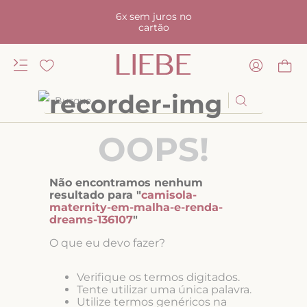
6x sem juros no
cartão
Busque
TERMOS MAIS BUSCADOS
OOPS!
1
º
kiss me
2
º
camisola
Não encontramos nenhum
3
º
sutiã
resultado para "
camisola-
maternity-em-malha-e-renda-
4
º
calcinha renda
dreams-136107
"
5
º
anatomic
O que eu devo fazer?
6
º
calcinha alta
Verifique os termos digitados.
7
º
triangulo
Tente utilizar uma única palavra.
Utilize termos genéricos na