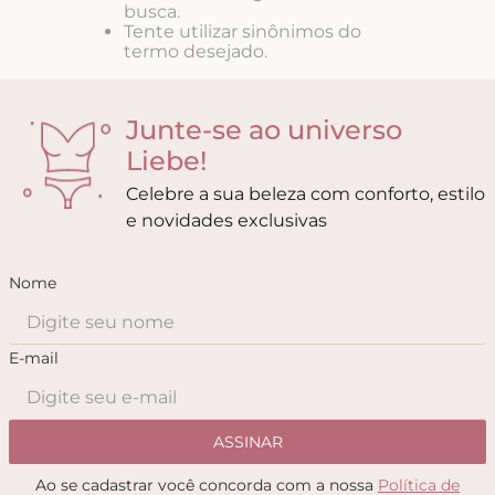
8
º
short doll
busca.
Tente utilizar sinônimos do
9
º
biquini
termo desejado.
10
º
calcinha
Junte-se ao universo
Liebe!
Celebre a sua beleza com conforto, estilo
e novidades exclusivas
Nome
E-mail
ASSINAR
Ao se cadastrar você concorda com a nossa
Política de