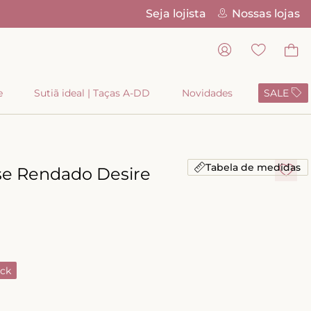
Seja lojista
Nossas lojas
Parcelamento em 6x sem juros no car
e
Sutiã ideal | Taças A-DD
Novidades
SALE
Tabela de medidas
se Rendado Desire
ck