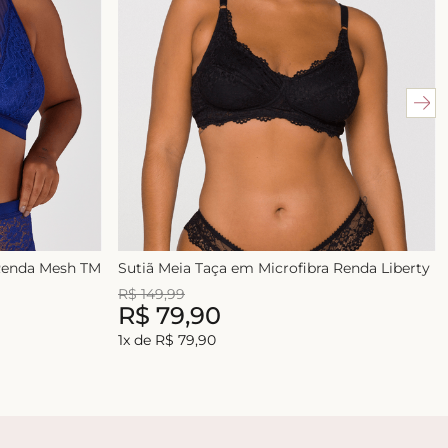
 Renda Mesh TM
Sutiã Meia Taça em Microfibra Renda Liberty
R$
149
,
99
R$
79
,
90
1
x de
R$
79
,
90