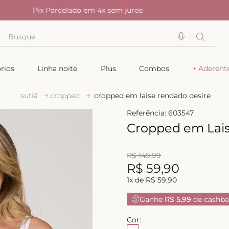
em 4x sem juros
Busque
TERMOS MAIS BUSCADOS
rios
Linha noite
Plus
Combos
+ Aderent
1
º
kiss me
sutiã
cropped
cropped em laise rendado desire
2
º
camisola
Referência
:
603547
3
º
sutiã
Cropped em Lai
4
º
calcinha renda
5
º
anatomic
R$
149
,
99
R$
59
,
90
6
º
calcinha alta
1
x de
R$
59
,
90
7
º
triangulo
Ganhe
R$ 5,99
de cashba
8
º
biquini
Cor:
9
º
calcinha