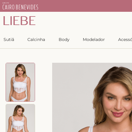
Pix Parcelado 
Sutiã
Calcinha
Body
Modelador
Acessó