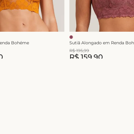
Renda Bohéme
Sutiã Alongado em Renda Bo
R$
195
,
99
0
R$
159
,
90
3
x de
R$
53
,
30
Nome
Ao se cadastrar você concorda