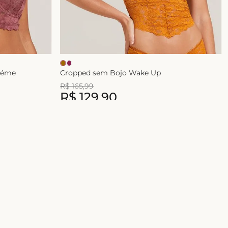
héme
Cropped sem Bojo Wake Up
R$
165
,
99
R$
129
,
90
2
x de
R$
64
,
95
E-mail
ASSINAR
 com a nossa
Política de Privacidade