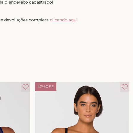
ra o endereço cadastrado!
as e devoluções completa
clicando aqui
.
47%
OFF