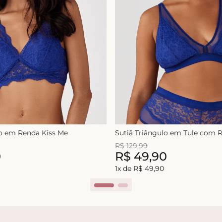
lo em Renda Kiss Me
Sutiã Triângulo em Tule com
R$
129
,
99
0
R$
49
,
90
1
x de
R$
49
,
90