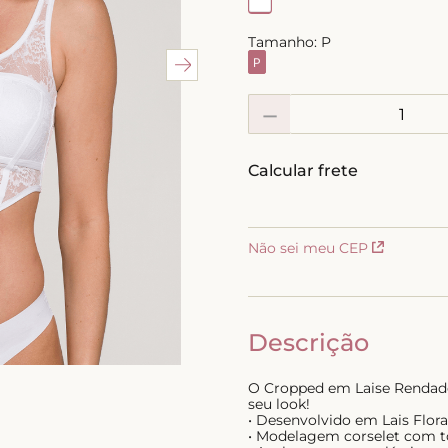
10
º
short doll
Tamanho:
P
P
－
Não sei meu CEP
Descrição
O Cropped em Laise Rendado 
seu look!
• Desenvolvido em Lais Flora
• Modelagem corselet com t