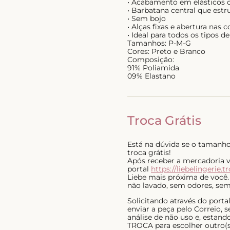
• Acabamento em elásticos 
• Barbatana central que estr
• Sem bojo
• Alças fixas e abertura na
• Ideal para todos os tipos d
Tamanhos: P-M-G
Cores: Preto e Branco
Composição:
91% Poliamida
09% Elastano
Troca Grátis
Está na dúvida se o tamanho 
troca grátis!
Após receber a mercadoria voc
portal
https://liebelingerie.t
Liebe mais próxima de você.
não lavado, sem odores, sem 
Solicitando através do port
enviar a peça pelo Correio,
análise de não uso e, estan
TROCA para escolher outro(s)