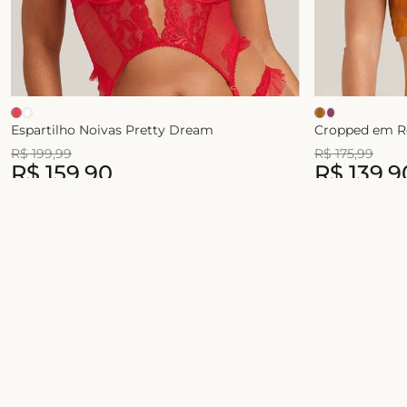
Espartilho Noivas Pretty Dream
Cropped em 
R$
199
,
99
R$
175
,
99
R$
159
,
90
R$
139
,
9
3
x de
R$
53
,
30
2
x de
R$
69
,
95
Junte-se ao universo Liebe!
Celebre a sua beleza com conforto, estilo e
novidades exclusivas