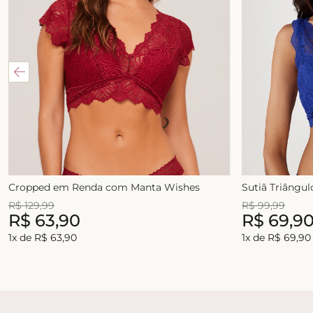
Cropped em Renda com Manta Wishes
Sutiã Triângu
R$
129
,
99
R$
99
,
99
R$
63
,
90
R$
69
,
9
1
x de
R$
63
,
90
1
x de
R$
69
,
90