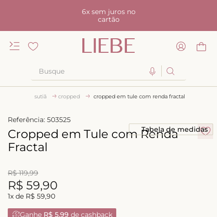
6x sem juros no
cartão
Busque
TERMOS MAIS BUSCADOS
sutiã
cropped
cropped em tule com renda fractal
1
º
kiss me
Referência
:
503525
2
º
camisola
Tabela de medidas
Cropped em Tule com Renda
3
º
sutiã
Fractal
4
º
calcinha renda
R$
119
,
99
5
º
anatomic
R$
59
,
90
6
º
calcinha alta
1
x de
R$
59
,
90
7
º
triangulo
Ganhe
R$ 5,99
de cashback