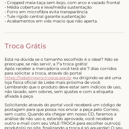
• Cropped meia-taça sem bojo, com arco e vazado frontal
• Média cobertura e leve/média sustentação
• Forro em microfibra evita transparência
• Tule rígido central garante sustentação
• Acabamentos em viés macio que não aperta.
Troca Grátis
Está na dúvida se o tamanho escolhido é o ideal? Não se
preocupe, se não servir, a 1ªa troca grátis!
Após receber a mercadoria você terá até 7 dias corridos
para solicitar a troca, através do portal
https://liebelingerie.troque.app.br
ou dirigindo-se até uma
loja física oficial da Liebe mais próxima de você.
Lembrando que o produto deve estar sem indícios de uso,
não lavado, sem odores, sem ajustes e com a etiqueta
afixada à peça.
Solicitando através do portal você receberá um código de
postagem para que possa nos enviar a peça pelo Correio,
sem custo. Quando ela chegar em nosso CD, faremos a
análise de não uso e, estando aprovada, você receberá
outro e-mail com seu VALE-TROCA para escolher outro(s)
produto(s) no site, finalizando a troca é só aguardar! O seu