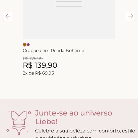
Cropped em Renda Bohéme
R$
175
,
99
R$
139
,
90
2
x de
R$
69
,
95
Junte-se ao universo
Liebe!
Celebre a sua beleza com conforto, estilo