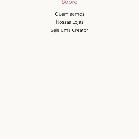
Sobre
Quem somos
Nossas Lojas
Seja uma Creator
Quero Revender
Portal dos revendedores
Chá de Lingerie
Trabalhe conosco
Blog
Liebe na mídia
Ajuda e suporte
Minha conta
Política de privacidade
Política de cashback
Trocas e devoluções
Frete e entregas
Mapa do site