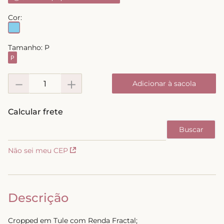
8
º
biquini
Cor:
9
º
calcinha
10
º
short doll
Tamanho:
P
P
－
＋
Adicionar à sacola
Não sei meu CEP
Descrição
Cropped em Tule com Renda Fractal;