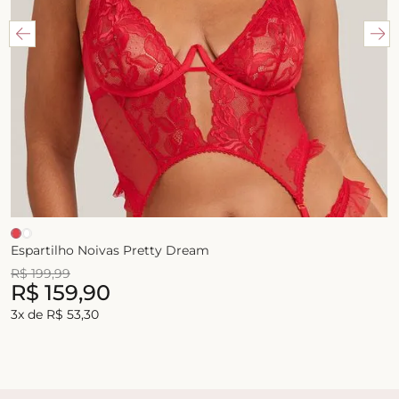
Espartilho Noivas Pretty Dream
R$
199
,
99
R$
159
,
90
3
x de
R$
53
,
30