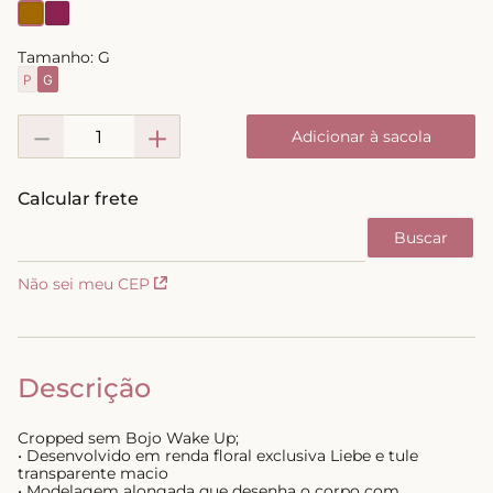
8
º
short doll
Tamanho:
G
9
º
biquini
P
G
10
º
calcinha
－
＋
Adicionar à sacola
Não sei meu CEP
Descrição
Cropped sem Bojo Wake Up;
• Desenvolvido em renda floral exclusiva Liebe e tule
transparente macio
• Modelagem alongada que desenha o corpo com