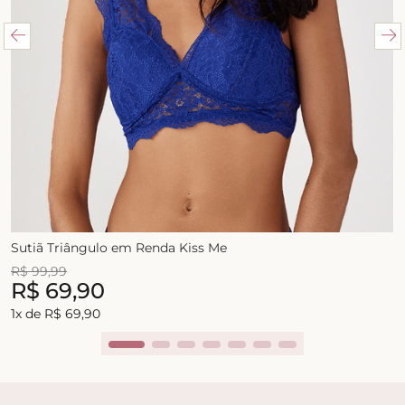
Sutiã Triângulo em Renda Kiss Me
R$
99
,
99
R$
69
,
90
1
x de
R$
69
,
90