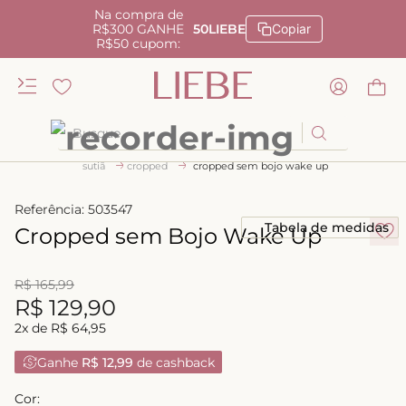
Na compra de
R$300 GANHE
50LIEBE
Copiar
R$50 cupom:
Busque
sutiã
cropped
cropped sem bojo wake up
TERMOS MAIS BUSCADOS
1
º
kiss me
Referência
:
503547
Tabela de medidas
Cropped sem Bojo Wake Up
2
º
camisola
3
º
sutiã
R$
165
,
99
4
º
calcinha renda
R$
129
,
90
2
x de
R$
64
,
95
5
º
anatomic
Ganhe
R$ 12,99
de cashback
6
º
calcinha alta
7
º
triangulo
Cor: