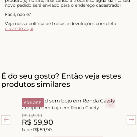
produto(s) no site, finalizando a troca é só aguardar! O seu
novo pedido será enviado para o endereço cadastrado!
Fácil, não é?
Veja nossa política de trocas e devoluções completa
clicando aqui
.
É do seu gosto? Então veja estes
produtos similares
60%
OFF
Cropped sem bojo em Renda Gaiety
R$
149
,
99
R$
59
,
90
1
x de
R$
59
,
90