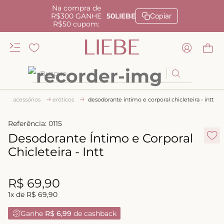
Na compra de
R$300 GANHE
50LIEBE
Copiar
R$50 cupom:
Busque
TERMOS MAIS BUSCADOS
acessórios
eróticos
desodorante íntimo e corporal chicleteira - intt
1
º
kiss me
Referência
:
0115
2
º
camisola
Desodorante Íntimo e Corporal
3
º
sutiã
Chicleteira - Intt
4
º
calcinha renda
R$
69
,
90
5
º
anatomic
1
x de
R$
69
,
90
6
º
calcinha alta
Ganhe
R$ 6,99
de cashback
7
º
triangulo