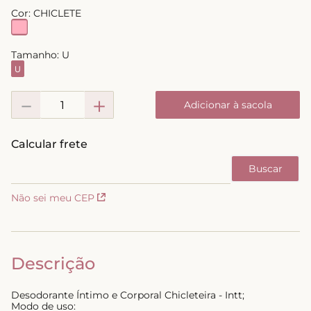
Cor:
CHICLETE
8
º
biquini
9
º
calcinha
Tamanho:
U
10
º
short doll
U
－
＋
Adicionar à sacola
Não sei meu CEP
Descrição
Desodorante Íntimo e Corporal Chicleteira - Intt;
Modo de uso: