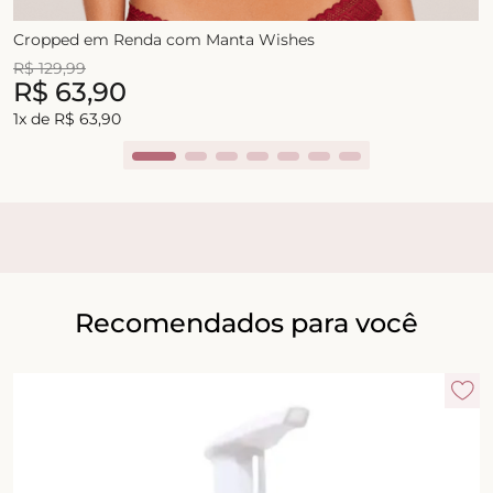
Cropped em Renda com Manta Wishes
R$
129
,
99
R$
63
,
90
1
x de
R$
63
,
90
Recomendados para você