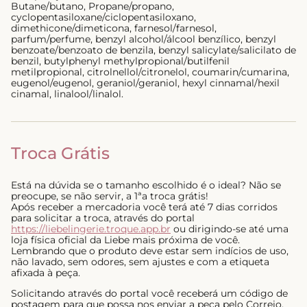
Butane/butano, Propane/propano,
cyclopentasiloxane/ciclopentasiloxano,
dimethicone/dimeticona, farnesol/farnesol,
parfum/perfume, benzyl alcohol/álcool benzílico, benzyl
benzoate/benzoato de benzila, benzyl salicylate/salicilato de
benzil, butylphenyl methylpropional/butilfenil
metilpropional, citrolnellol/citronelol, coumarin/cumarina,
eugenol/eugenol, geraniol/geraniol, hexyl cinnamal/hexil
cinamal, linalool/linalol.
Troca Grátis
Está na dúvida se o tamanho escolhido é o ideal? Não se
preocupe, se não servir, a 1ªa troca grátis!
Após receber a mercadoria você terá até 7 dias corridos
para solicitar a troca, através do portal
https://liebelingerie.troque.app.br
ou dirigindo-se até uma
loja física oficial da Liebe mais próxima de você.
Lembrando que o produto deve estar sem indícios de uso,
não lavado, sem odores, sem ajustes e com a etiqueta
afixada à peça.
Solicitando através do portal você receberá um código de
postagem para que possa nos enviar a peça pelo Correio,