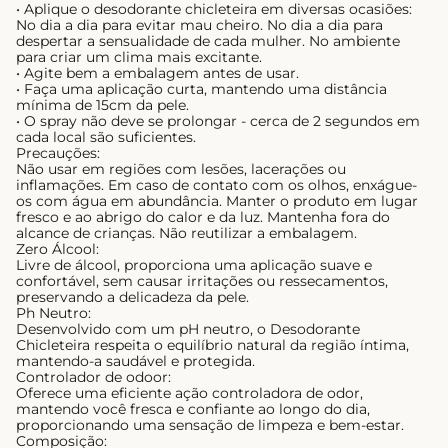
• Aplique o desodorante chicleteira em diversas ocasiões:
No dia a dia para evitar mau cheiro. No dia a dia para
despertar a sensualidade de cada mulher. No ambiente
para criar um clima mais excitante.
• Agite bem a embalagem antes de usar.
• Faça uma aplicação curta, mantendo uma distância
mínima de 15cm da pele.
• O spray não deve se prolongar - cerca de 2 segundos em
cada local são suficientes.
Precauções:
Não usar em regiões com lesões, lacerações ou
inflamações. Em caso de contato com os olhos, enxágue-
os com água em abundância. Manter o produto em lugar
fresco e ao abrigo do calor e da luz. Mantenha fora do
alcance de crianças. Não reutilizar a embalagem.
Zero Álcool:
Livre de álcool, proporciona uma aplicação suave e
confortável, sem causar irritações ou ressecamentos,
preservando a delicadeza da pele.
Ph Neutro:
Desenvolvido com um pH neutro, o Desodorante
Chicleteira respeita o equilíbrio natural da região íntima,
mantendo-a saudável e protegida.
Controlador de odoor:
Oferece uma eficiente ação controladora de odor,
mantendo você fresca e confiante ao longo do dia,
proporcionando uma sensação de limpeza e bem-estar.
Composição: