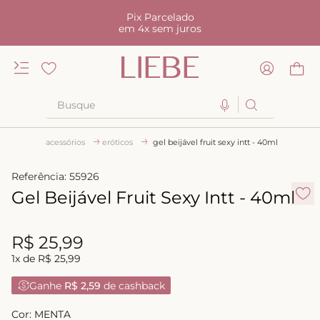
Pix Parcelado
em 4x sem juros
Busque
TERMOS MAIS BUSCADOS
acessórios
eróticos
gel beijável fruit sexy intt - 40ml
1
º
kiss me
Referência
:
55926
2
º
camisola
Gel Beijável Fruit Sexy Intt - 40ml
3
º
sutiã
4
º
calcinha renda
R$
25
,
99
1
x de
R$
25
,
99
5
º
calcinha alta
Ganhe
R$ 2,59
de cashback
6
º
anatomic
7
º
biquini
Cor:
MENTA