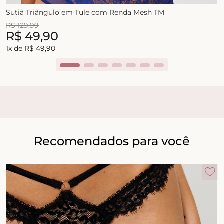
Sutiã Triângulo em Tule com Renda Mesh TM
R$
129
,
99
R$
49
,
90
1
x de
R$
49
,
90
Recomendados para você