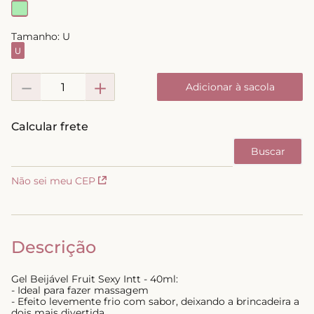
8
º
triangulo
Tamanho:
U
9
º
short doll
U
10
º
plus
－
＋
Adicionar à sacola
Não sei meu CEP
Descrição
Gel Beijável Fruit Sexy Intt - 40ml:
- Ideal para fazer massagem
- Efeito levemente frio com sabor, deixando a brincadeira a
dois mais divertida