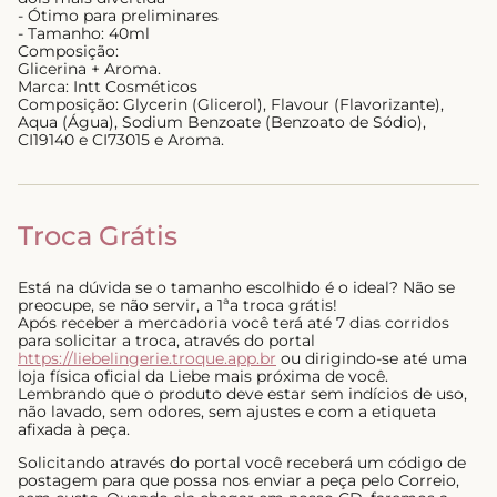
- Ótimo para preliminares
- Tamanho: 40ml
Composição:
Glicerina + Aroma.
Marca: Intt Cosméticos
Composição: Glycerin (Glicerol), Flavour (Flavorizante),
Aqua (Água), Sodium Benzoate (Benzoato de Sódio),
CI19140 e CI73015 e Aroma.
Troca Grátis
Está na dúvida se o tamanho escolhido é o ideal? Não se
preocupe, se não servir, a 1ªa troca grátis!
Após receber a mercadoria você terá até 7 dias corridos
para solicitar a troca, através do portal
https://liebelingerie.troque.app.br
ou dirigindo-se até uma
loja física oficial da Liebe mais próxima de você.
Lembrando que o produto deve estar sem indícios de uso,
não lavado, sem odores, sem ajustes e com a etiqueta
afixada à peça.
Solicitando através do portal você receberá um código de
postagem para que possa nos enviar a peça pelo Correio,