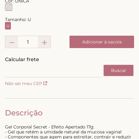
Cor:
UNICA
8
º
short doll
9
º
biquini
Tamanho:
U
U
10
º
calcinha
－
＋
Adicionar à sacola
Não sei meu CEP
Descrição
Gel Corporal Secret - Efeito Apertado 17g:
- Gel que retém a umidade natural da mucosa vaginal
- Componentes que agem para estreitar, contrair e reduzir