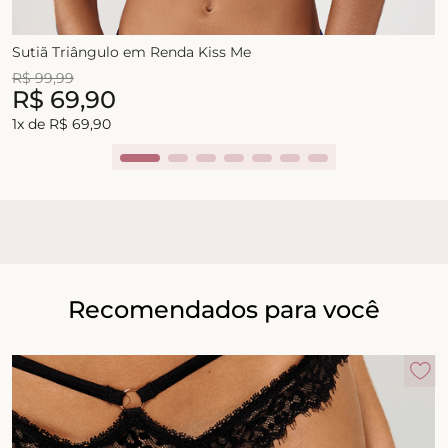
Sutiã Triângulo em Renda Kiss Me
R$
99
,
99
R$
69
,
90
1
x de
R$
69
,
90
Recomendados para você