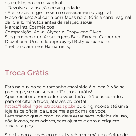
os tecidos do canal vaginal
- Devolve a sensação de virgindade
- Efeito adstringente sem o ressecamento vaginal
Modo de uso: Aplicar 4 borrifadas no clitóris e canal vaginal
de 10 a 15 minutos antes da relação sexual.
Marca: Intt Cosméticos
Composição: Aqua, Glycerin, Propylene Glycol,
Stryphnodendron Adstringens Bark Extract, Carbomer,
Diazolidinil Urea e Iodopropynyl Butylcarbamate,
Triethanolamine e Hamamelis,.
Troca Grátis
Está na dúvida se o tamanho escolhido é o ideal? Não se
preocupe, se não servir, a 1ªa troca grátis!
Após receber a mercadoria você terá até 7 dias corridos
para solicitar a troca, através do portal
https://liebelingerie.troque.app.br
ou dirigindo-se até uma
loja física oficial da Liebe mais próxima de você.
Lembrando que o produto deve estar sem indícios de uso,
não lavado, sem odores, sem ajustes e com a etiqueta
afixada à peça.
Solicitando através do portal você receberá um código de