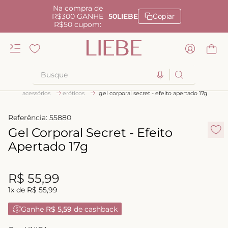
Na compra de
R$300 GANHE
50LIEBE
Copiar
R$50 cupom:
Busque
acessórios
eróticos
gel corporal secret - efeito apertado 17g
TERMOS MAIS BUSCADOS
1
º
kiss me
Referência
:
55880
Gel Corporal Secret - Efeito
2
º
camisola
Apertado 17g
3
º
sutiã
4
º
calcinha renda
R$
55
,
99
5
º
anatomic
1
x de
R$
55
,
99
6
º
calcinha alta
Ganhe
R$ 5,59
de cashback
7
º
triangulo