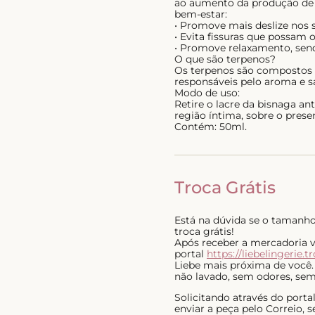
ao aumento da produção de e
bem-estar:
• Promove mais deslize nos
• Evita fissuras que possam 
• Promove relaxamento, sendo
O que são terpenos?
Os terpenos são compostos n
responsáveis pelo aroma e sa
Modo de uso:
Retire o lacre da bisnaga an
região íntima, sobre o prese
Contém: 50ml.
Troca Grátis
Está na dúvida se o tamanho 
troca grátis!
Após receber a mercadoria voc
portal
https://liebelingerie.t
Liebe mais próxima de você.
não lavado, sem odores, sem 
Solicitando através do port
enviar a peça pelo Correio,