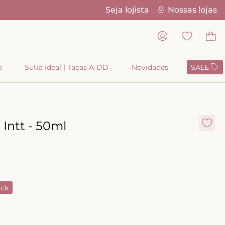
Seja lojista
Nossas lojas
Parcelamento 
e
Sutiã ideal | Taças A-DD
Novidades
SALE
 Intt - 50ml
ack