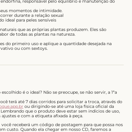
ndorfina, responsável pelo equilíbrio e manutenção do
 seus momentos de intimidade.
ocorrer durante a relação sexual
 ideal para peles sensíveis
aturais que as próprias plantas produzem. Eles são
bor de todas as plantas na natureza.
tes do primeiro uso e aplique a quantidade desejada na
rvativo ou com sextoys.
escolhido é o ideal? Não se preocupe, se não servir, a 1ªa
ê terá até 7 dias corridos para solicitar a troca, através do
roque.app.br
ou dirigindo-se até uma loja física oficial da
 Lembrando que o produto deve estar sem indícios de uso,
ajustes e com a etiqueta afixada à peça.
al você receberá um código de postagem para que possa nos
 sem custo. Quando ela chegar em nosso CD, faremos a