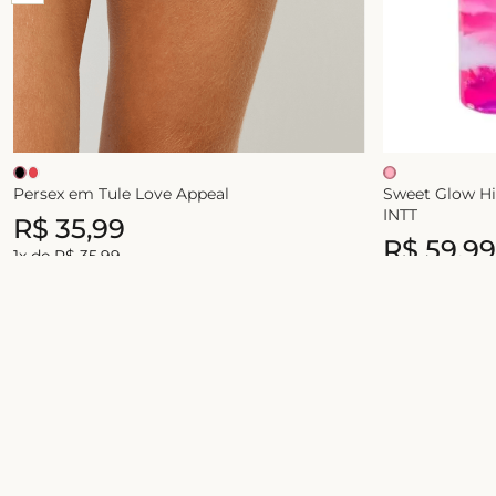
Persex em Tule Love Appeal
Sweet Glow Hid
INTT
R$
35
,
99
R$
59
,
99
1
x de
R$
35
,
99
1
x de
R$
59
,
99
Junte-se ao universo Liebe!
Celebre a sua beleza com conforto, estilo e
novidades exclusivas