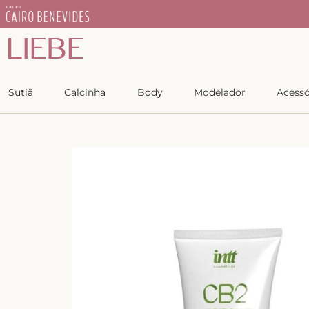
IEBE
Copiar
Sutiã
Calcinha
Body
Modelador
Acessó