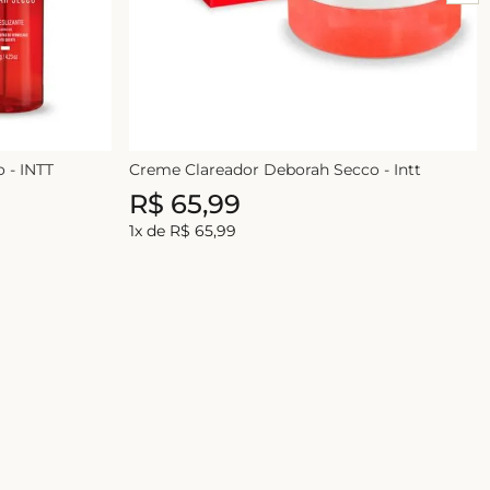
 - INTT
Creme Clareador Deborah Secco - Intt
R$
65
,
99
1
x de
R$
65
,
99
E-mail
ASSINAR