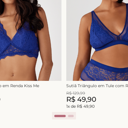
lo em Renda Kiss Me
Sutiã Triângulo em Tule com
R$
129
,
99
0
R$
49
,
90
1
x de
R$
49
,
90