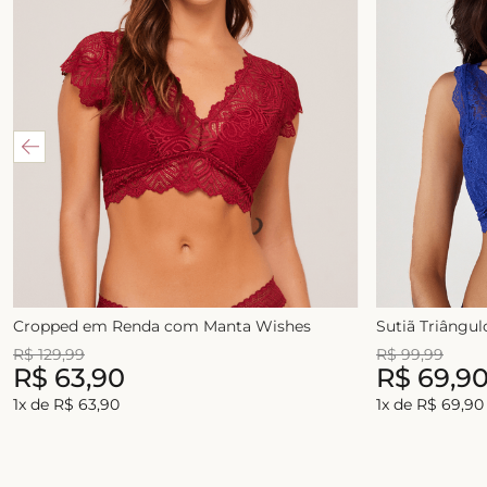
Cropped em Renda com Manta Wishes
Sutiã Triângu
R$
129
,
99
R$
99
,
99
R$
63
,
90
R$
69
,
9
1
x de
R$
63
,
90
1
x de
R$
69
,
90