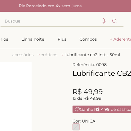
Pix Parcelado em 4x sem juros
Busque
TERMOS MAIS BUSCADOS
rios
Linha noite
Plus
Combos
+ Aderent
1
º
kiss me
acessórios
eróticos
lubrificante cb2 intt - 50ml
2
º
camisola
Referência
:
0098
3
º
sutiã
Lubrificante CB2
4
º
calcinha renda
5
º
anatomic
R$
49
,
99
6
º
calcinha alta
1
x de
R$
49
,
99
7
º
triangulo
Ganhe
R$ 4,99
de cashb
8
º
biquini
Cor:
UNICA
9
º
calcinha