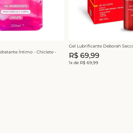
Gel Lubrificante Deborah Secco
ratante Íntimo - Chiclete -
R$
69
,
99
1
x de
R$
69
,
99
Nome