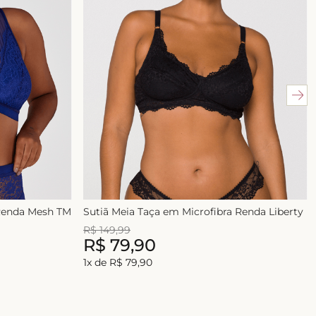
 Renda Mesh TM
Sutiã Meia Taça em Microfibra Renda Liberty
R$
149
,
99
R$
79
,
90
1
x de
R$
79
,
90