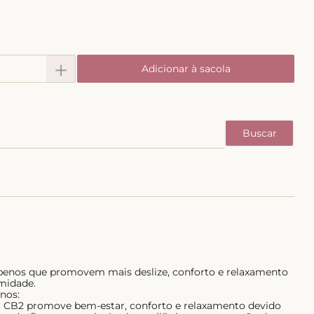
＋
Adicionar à sacola
rpenos que promovem mais deslize, conforto e relaxamento
midade.
nos:
ha CB2 promove bem-estar, conforto e relaxamento devido