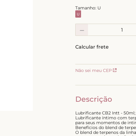
10
º
short doll
Tamanho:
U
U
－
Não sei meu CEP
Descrição
Lubrificante CB2 Intt - 50ml;
Lubrificante íntimo com te
para seus momentos de inti
Benefícios do blend de terpe
O blend de terpenos da lin