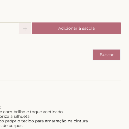
＋
Adicionar à sacola
;
e com brilho e toque acetinado
iza a silhueta
 do próprio tecido para amarração na cintura
os de corpos