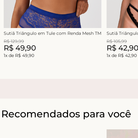
Sutiã Triângulo em Tule com Renda Mesh TM
Sutiã Triângu
R$
129
,
99
R$
105
,
99
R$
49
,
90
R$
42
,
9
1
x de
R$
49
,
90
1
x de
R$
42
,
90
Recomendados para você