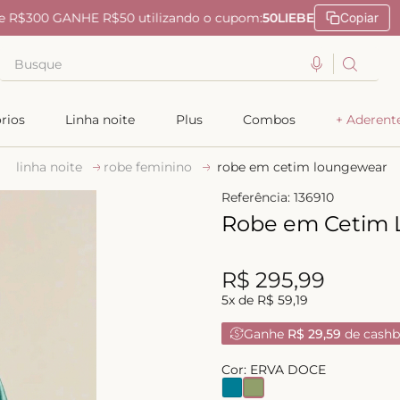
e R$300 GANHE R$50 utilizando o cupom:
50LIEBE
Copiar
Busque
TERMOS MAIS BUSCADOS
rios
Linha noite
Plus
Combos
+ Aderent
1
º
kiss me
linha noite
robe feminino
robe em cetim loungewear
2
º
camisola
Referência
:
136910
3
º
sutiã
Robe em Cetim
4
º
calcinha renda
5
º
anatomic
R$
295
,
99
6
º
calcinha alta
5
x de
R$
59
,
19
7
º
triangulo
Ganhe
R$ 29,59
de cashb
8
º
short doll
Cor:
ERVA DOCE
9
º
biquini