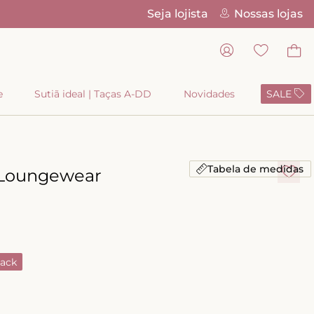
Seja lojista
Nossas lojas
Pix Parc
e
Sutiã ideal | Taças A-DD
Novidades
SALE
Tabela de medidas
 Loungewear
ack