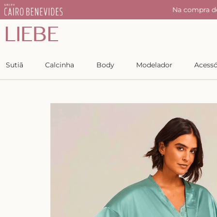
r
Na compra d
Sutiã
Calcinha
Body
Modelador
Acessó