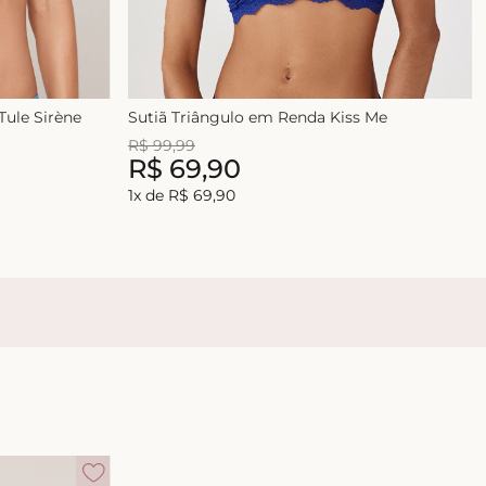
ule Sirène
Sutiã Triângulo em Renda Kiss Me
R$
99
,
99
R$
69
,
90
1
x de
R$
69
,
90