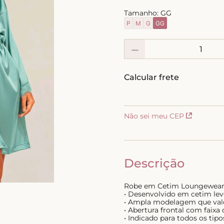
10
º
calcinha
Tamanho:
GG
P
M
G
GG
－
Não sei meu CEP
Descrição
Robe em Cetim Loungewear
• Desenvolvido em cetim lev
• Ampla modelagem que valor
• Abertura frontal com faixa
• Indicado para todos os tip