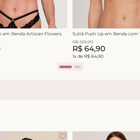
lo em Renda Artisian Flowers
Sutiã Push Up em Renda com T
R$
129
,
99
0
R$
64
,
90
1
x de
R$
64
,
90