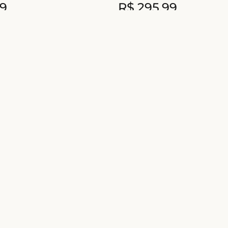
9
R$
295
,
99
5
x de
R$
59
,
19
Nome
Ao se cadastrar você concorda
Ajuda e suporte
Contatos
Atendimento de
Minha conta
sexta-feira das 9
Política de privacidade
(exceto feriados)
Trocas e devoluções
📧
sac@liebeling
Frete e entregas