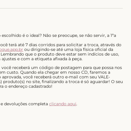
escolhido é o ideal? Não se preocupe, se não servir, a 1ªa
ê terá até 7 dias corridos para solicitar a troca, através do
roque.app.br
ou dirigindo-se até uma loja física oficial da
 Lembrando que o produto deve estar sem indícios de uso,
ajustes e com a etiqueta afixada à peça.
al você receberá um código de postagem para que possa nos
 sem custo. Quando ela chegar em nosso CD, faremos a
do aprovada, você receberá outro e-mail com seu VALE-
 produto(s) no site, finalizando a troca é só aguardar! O seu
ra o endereço cadastrado!
as e devoluções completa
clicando aqui
.