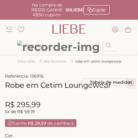
Na compra de
R$300 GANHE
50LIEBE
Copiar
R$50 cupom:
Busque
TERMOS MAIS BUSCADOS
linha noite
robe feminino
robe em cetim loungewear
1
º
kiss me
Referência
:
136916
2
º
camisola
Tabela de medidas
Robe em Cetim Loungewear
3
º
sutiã
4
º
calcinha renda
R$
295
,
99
5
x de
R$
59
,
19
5
º
anatomic
Ganhe
R$ 29,59
de cashback
6
º
calcinha alta
7
º
triangulo
Cor: