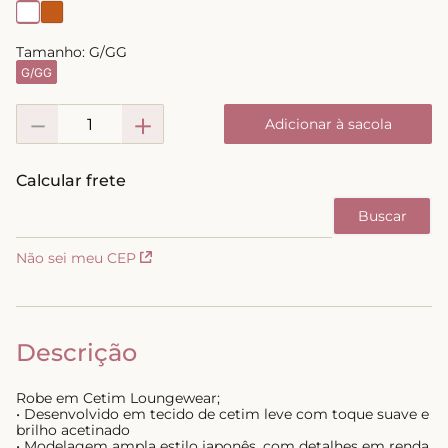
8
º
biquini
Tamanho:
G/GG
9
º
calcinha
G/GG
10
º
short doll
－
＋
Adicionar à sacola
Não sei meu CEP
Descrição
Robe em Cetim Loungewear;
• Desenvolvido em tecido de cetim leve com toque suave e
brilho acetinado
• Modelagem ampla estilo japonês, com detalhes em renda