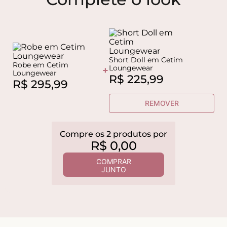
Short Doll em Cetim
Robe em Cetim
Loungewear
+
Loungewear
R$
225
,
99
R$
295
,
99
REMOVER
Compre os
2
produtos
por
R$
0
,
00
COMPRAR
JUNTO