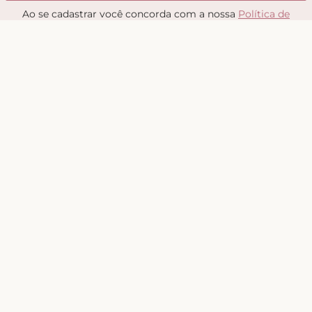
Ao se cadastrar você concorda com a nossa
Política de
Privacidade
Sobre
Quem somos
Nossas Lojas
Seja uma Creator
Quero Revender
Portal dos revendedores
Chá de Lingerie
Trabalhe conosco