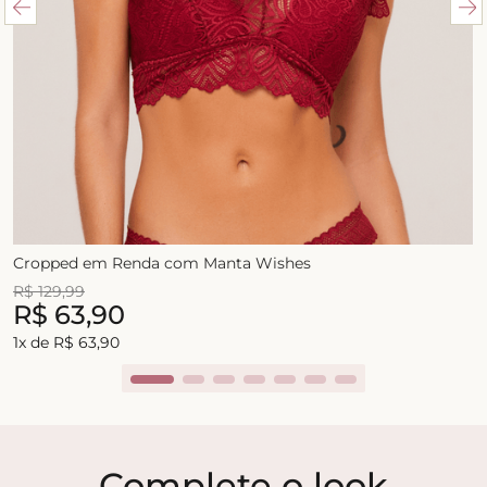
Cropped em Renda com Manta Wishes
R$
129
,
99
R$
63
,
90
1
x de
R$
63
,
90
Complete o look