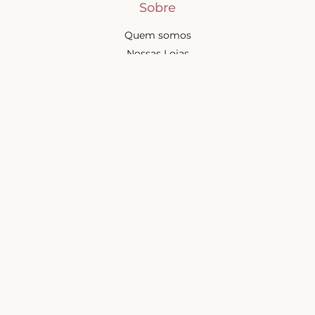
Sobre
Quem somos
Nossas Lojas
Seja uma Creator
Quero Revender
Portal dos revendedores
Chá de Lingerie
Trabalhe conosco
Blog
Liebe na mídia
Ajuda e suporte
Minha conta
Política de privacidade
Trocas e devoluções
Frete e entregas
Mapa do site
Contatos