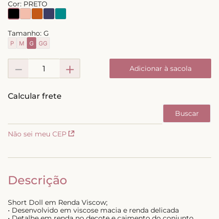
Cor:
PRETO
8
º
short doll
9
º
biquini
Tamanho:
G
P
M
G
GG
10
º
calcinha
－
＋
Adicionar à sacola
Não sei meu CEP
Descrição
Short Doll em Renda Viscow;
• Desenvolvido em viscose macia e renda delicada
• Detalhe em renda no decote e caimento do conjunto