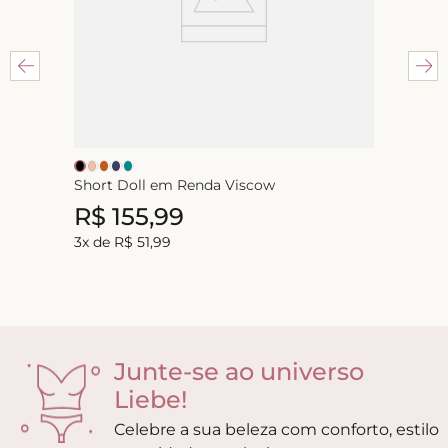
Short Doll em Renda Viscow
R$
155
,
99
3
x de
R$
51
,
99
Junte-se ao universo
Liebe!
Celebre a sua beleza com conforto, estilo