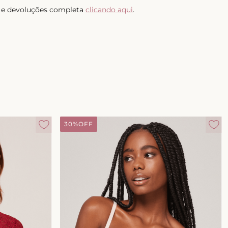
as e devoluções completa
clicando aqui
.
30%
OFF