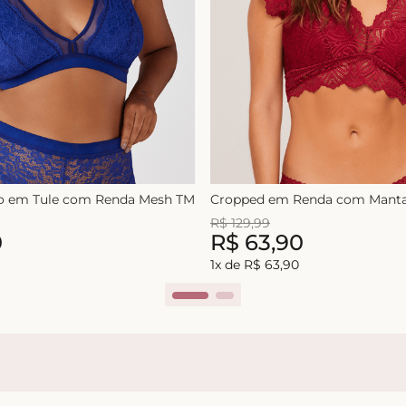
lo em Tule com Renda Mesh TM
Cropped em Renda com Manta
R$
129
,
99
0
R$
63
,
90
1
x de
R$
63
,
90