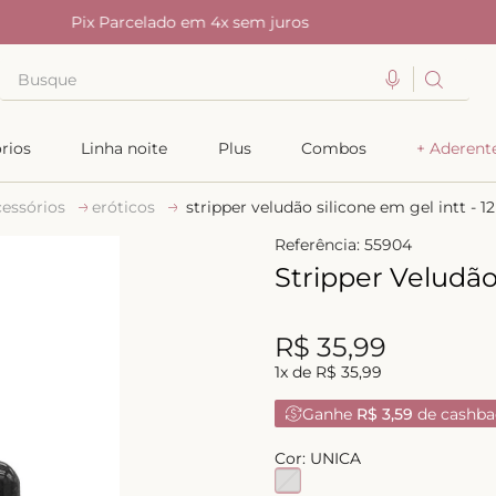
Pix Parcelado em 4x sem juros
Busque
TERMOS MAIS BUSCADOS
rios
Linha noite
Plus
Combos
+ Aderent
1
º
kiss me
cessórios
eróticos
stripper veludão silicone em gel intt - 1
2
º
camisola
Referência
:
55904
3
º
sutiã
Stripper Veludão 
4
º
calcinha renda
5
º
anatomic
R$
35
,
99
6
º
calcinha alta
1
x de
R$
35
,
99
7
º
triangulo
Ganhe
R$ 3,59
de cashba
8
º
short doll
Cor:
UNICA
9
º
biquini