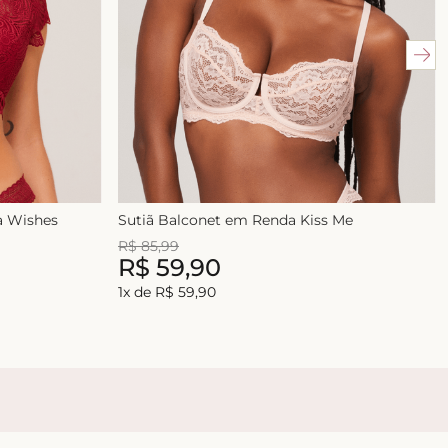
 Wishes
Sutiã Balconet em Renda Kiss Me
R$
85
,
99
R$
59
,
90
1
x de
R$
59
,
90