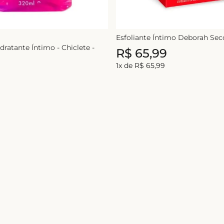
Esfoliante Íntimo Deborah Sec
ratante Íntimo - Chiclete -
R$
65
,
99
1
x de
R$
65
,
99
Nome
Ao se cadastrar você concorda