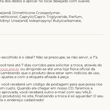
ta dos dedos e aplicar no local desejado com suaves
e(and) Dimethicone Crosspolymer,
ethiconol, Caprylic/Capric Triglyceride, Parfum,
lidinyl Urea(and) Iodopropynyl Butylcarbamate,
escolhido é o ideal? Não se preocupe, se não servir, a 1ªa
ê terá até 7 dias corridos para solicitar a troca, através do
roque.app.br
ou dirigindo-se até uma loja física oficial da
 Lembrando que o produto deve estar sem indícios de uso,
ajustes e com a etiqueta afixada à peça.
al você receberá um código de postagem para que possa nos
 sem custo. Quando ela chegar em nosso CD, faremos a
do aprovada, você receberá outro e-mail com seu VALE-
 produto(s) no site, finalizando a troca é só aguardar! O seu
ra o endereço cadastrado!