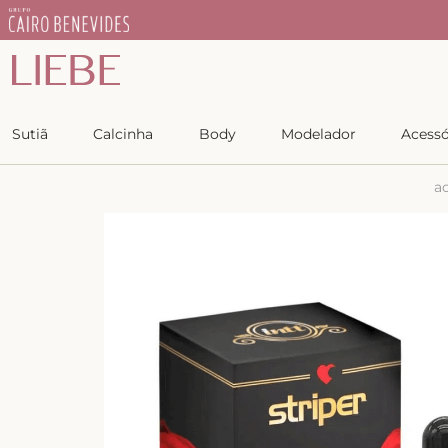
IEBE
Copiar
Sutiã
Calcinha
Body
Modelador
Acessó
a