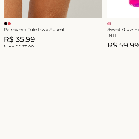
Persex em Tule Love Appeal
Sweet Glow Hid
INTT
R$
35
,
99
R$
59
,
99
1
x de
R$
35
,
99
1
x de
R$
59
,
99
Junte-se ao universo Liebe!
Celebre a sua beleza com conforto, estilo e
novidades exclusivas