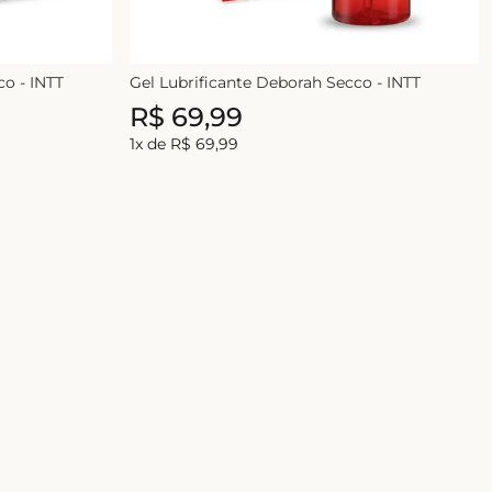
co - INTT
Gel Lubrificante Deborah Secco - INTT
R$
69
,
99
1
x de
R$
69
,
99
E-mail
ASSINAR
 com a nossa
Política de Privacidade