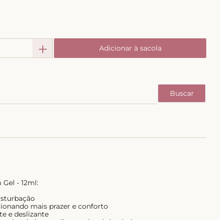
＋
Adicionar à sacola
 Gel - 12ml:
masturbação
cionando mais prazer e conforto
te e deslizante