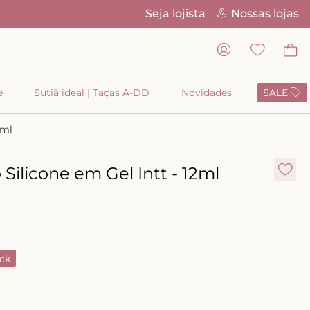
Seja lojista
Nossas lojas
Parcelamento 
e
Sutiã ideal | Taças A-DD
Novidades
SALE
2ml
Silicone em Gel Intt - 12ml
ck