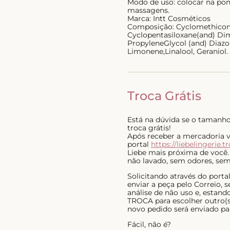
Modo de uso: colocar na pon
massagens.
Marca: Intt Cosméticos
Composição: Cyclomethicon
Cyclopentasiloxane(and) Dim
PropyleneGlycol (and) Diazo
Limonene,Linalool, Geraniol.
Troca Grátis
Está na dúvida se o tamanho 
troca grátis!
Após receber a mercadoria voc
portal
https://liebelingerie.t
Liebe mais próxima de você.
não lavado, sem odores, sem 
Solicitando através do port
enviar a peça pelo Correio,
análise de não uso e, estan
TROCA para escolher outro(s)
novo pedido será enviado pa
Fácil, não é?