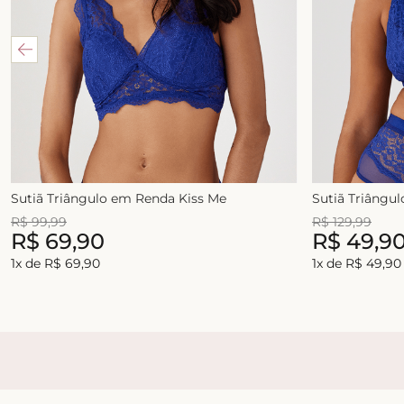
Sutiã Triângulo em Renda Kiss Me
Sutiã Triângu
R$
99
,
99
R$
129
,
99
R$
69
,
90
R$
49
,
9
1
x de
R$
69
,
90
1
x de
R$
49
,
90