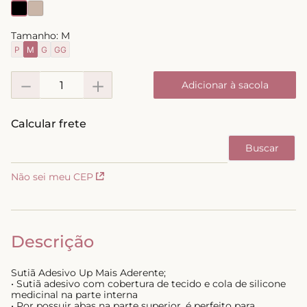
8
º
biquini
Tamanho:
M
9
º
calcinha
P
M
G
GG
10
º
short doll
－
＋
Adicionar à sacola
Não sei meu CEP
Descrição
Sutiã Adesivo Up Mais Aderente;
• Sutiã adesivo com cobertura de tecido e cola de silicone
medicinal na parte interna
• Por possuir abas na parte superior, é perfeito para