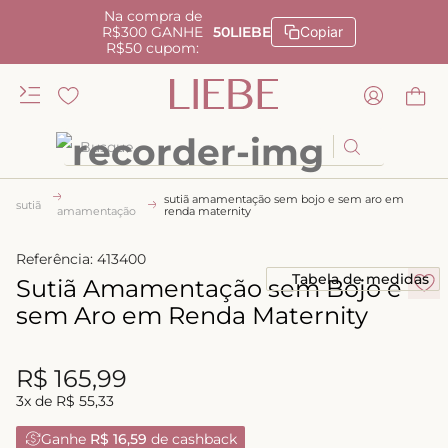
Na compra de
R$300 GANHE
50LIEBE
Copiar
R$50 cupom:
Busque
TERMOS MAIS BUSCADOS
sutiã amamentação sem bojo e sem aro em
sutiã
amamentação
renda maternity
1
º
kiss me
Referência
:
413400
2
º
camisola
Tabela de medidas
Sutiã Amamentação sem Bojo e
3
º
sutiã
sem Aro em Renda Maternity
4
º
calcinha renda
5
º
calcinha alta
R$
165
,
99
6
º
anatomic
3
x de
R$
55
,
33
7
º
triangulo
Ganhe
R$ 16,59
de cashback