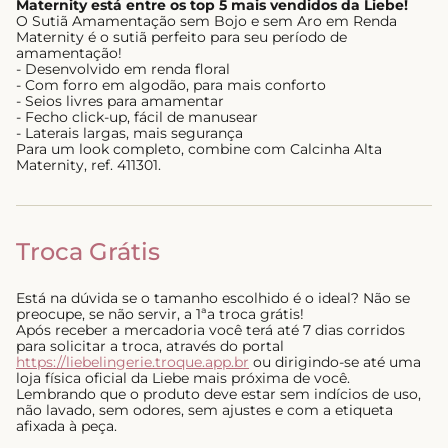
Maternity está entre os top 5 mais vendidos da Liebe!
O Sutiã Amamentação sem Bojo e sem Aro em Renda
Maternity é o sutiã perfeito para seu período de
amamentação!
- Desenvolvido em renda floral
- Com forro em algodão, para mais conforto
- Seios livres para amamentar
- Fecho click-up, fácil de manusear
- Laterais largas, mais segurança
Para um look completo, combine com Calcinha Alta
Maternity, ref. 411301.
Troca Grátis
Está na dúvida se o tamanho escolhido é o ideal? Não se
preocupe, se não servir, a 1ªa troca grátis!
Após receber a mercadoria você terá até 7 dias corridos
para solicitar a troca, através do portal
https://liebelingerie.troque.app.br
ou dirigindo-se até uma
loja física oficial da Liebe mais próxima de você.
Lembrando que o produto deve estar sem indícios de uso,
não lavado, sem odores, sem ajustes e com a etiqueta
afixada à peça.