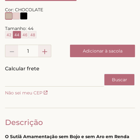
8
º
short doll
Cor:
CHOCOLATE
9
º
biquini
Tamanho:
44
10
º
calcinha
42
44
46
48
－
＋
Adicionar à sacola
Não sei meu CEP
Descrição
O Sutiã Amamentação sem Bojo e sem Aro em Renda