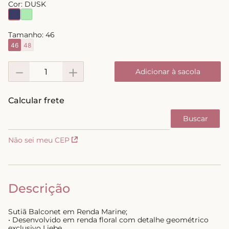
Cor:
DUSK
8
º
short doll
9
º
biquini
Tamanho:
46
46
48
10
º
calcinha
－
＋
Adicionar à sacola
Não sei meu CEP
Descrição
Sutiã Balconet em Renda Marine;
• Desenvolvido em renda floral com detalhe geométrico
exclusivo Liebe