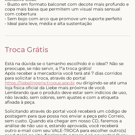
• Busto em formato balconet com decote mais profundo e
copa mais baixa que permitem um visual mais sensual
com cobertura
• Sem bojo com arco que promove um suporte perfeito
• Ideal para leve, média e alta sustentação
Troca Grátis
Está na dúvida se o tamanho escolhido é o ideal? Não se
preocupe, se não servir, a 1ªa troca grátis!
Após receber a mercadoria você terá até 7 dias corridos
para solicitar a troca, através do portal
https://liebelingerie.troque.app.br
ou dirigindo-se até uma
loja física oficial da Liebe mais próxima de você.
Lembrando que o produto deve estar sem indícios de uso,
não lavado, sem odores, sem ajustes e com a etiqueta
afixada à peça.
Solicitando através do portal você receberá um código de
postagem para que possa nos enviar a peça pelo Correio,
sem custo. Quando ela chegar em nosso CD, faremos a
análise de não uso e, estando aprovada, você receberá
outro e-mail com seu VALE-TROCA para escolher outro(s)