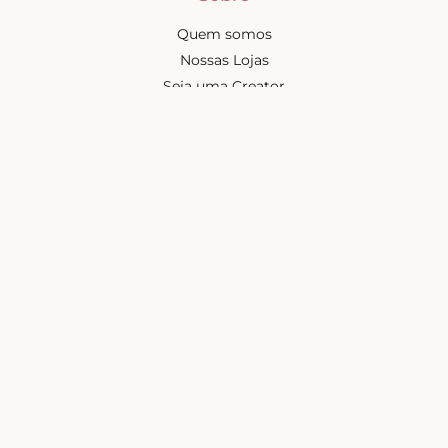
Quem somos
Nossas Lojas
Seja uma Creator
Quero Revender
Portal dos revendedores
Chá de Lingerie
Trabalhe conosco
Blog
Liebe na mídia
Ajuda e suporte
Minha conta
Política de privacidade
Política de cashback
Trocas e devoluções
Frete e entregas
Mapa do site