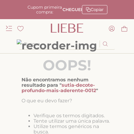
Cupom primeira
CHEGUEI
Copiar
compra:
Busque
TERMOS MAIS BUSCADOS
OOPS!
1
º
kiss me
2
º
camisola
Não encontramos nenhum
resultado para "
sutia-decote-
3
º
sutiã
profundo-mais-aderente-0012
"
4
º
calcinha renda
O que eu devo fazer?
5
º
calcinha alta
Verifique os termos digitados.
6
º
anatomic
Tente utilizar uma única palavra.
Utilize termos genéricos na
7
º
biquini
busca.