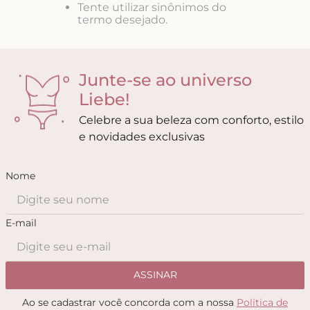
Tente utilizar sinônimos do
8
º
triangulo
termo desejado.
9
º
short doll
10
º
plus
Junte-se ao universo
Liebe!
Celebre a sua beleza com conforto, estilo
e novidades exclusivas
Nome
E-mail
ASSINAR
Ao se cadastrar você concorda com a nossa
Política de