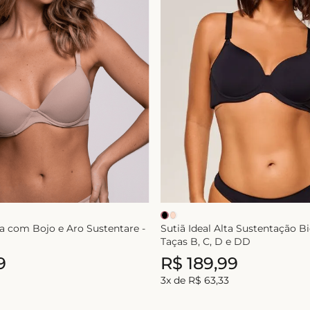
a com Bojo e Aro Sustentare -
Sutiã Ideal Alta Sustentação B
Taças B, C, D e DD
9
R$
189
,
99
3
x de
R$
63
,
33