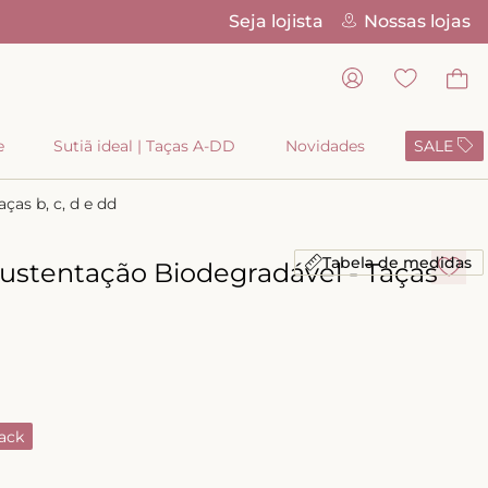
Seja lojista
Nossas lojas
o cartão
e
Sutiã ideal | Taças A-DD
Novidades
SALE
ças b, c, d e dd
Tabela de medidas
 Sustentação Biodegradável - Taças
ack