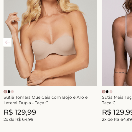
Sutiã Tomara Que Caia com Bojo e Aro e
Sutiã Meia Taç
Lateral Dupla - Taça C
Taça C
R$
129
,
99
R$
129
,
9
2
x de
R$
64
,
99
2
x de
R$
64
,
99