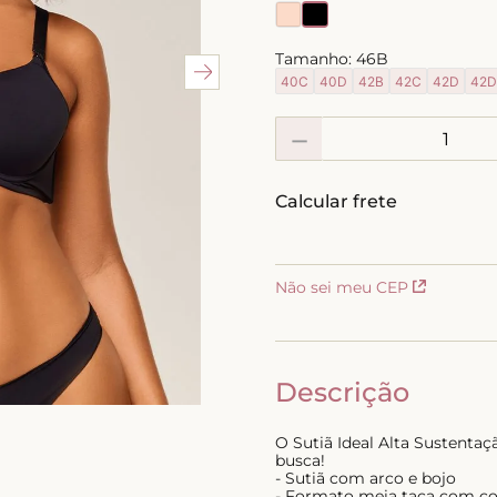
10
º
calcinha
Tamanho:
46B
40C
40D
42B
42C
42D
42
－
Não sei meu CEP
Descrição
O Sutiã Ideal Alta Sustenta
busca!
- Sutiã com arco e bojo
- Formato meia taça com co