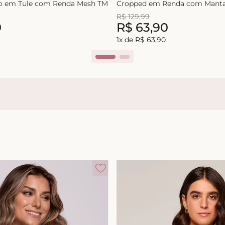
lo em Tule com Renda Mesh TM
Cropped em Renda com Manta
R$
129
,
99
0
R$
63
,
90
1
x de
R$
63
,
90