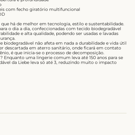
o
eis com fecho giratório multifuncional
 DD
que há de melhor em tecnologia, estilo e sustentabilidade.
para o dia a dia, confeccionadas com tecido biodegradável
abilidade e alta qualidade, podendo ser usadas e lavadas
urança.
de biodegradável não afeta em nada a durabilidade e vida útil
er descartada em aterro sanitário, onde ficará em contato
io, é que inicia-se o processo de decomposição.
so? Enquanto uma lingerie comum leva até 150 anos para se
ável da Liebe leva só até 3, reduzindo muito o impacto