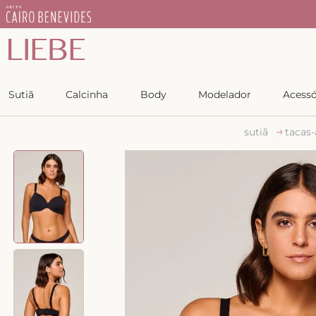
lado em 4x sem juros
Sutiã
Calcinha
Body
Modelador
Acessó
sutiã
tacas-