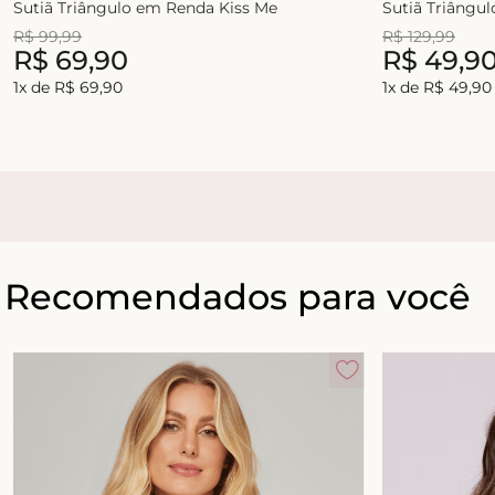
Sutiã Triângulo em Renda Kiss Me
Sutiã Triângu
R$
99
,
99
R$
129
,
99
R$
69
,
90
R$
49
,
9
1
x de
R$
69
,
90
1
x de
R$
49
,
90
Recomendados para você