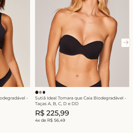
iodegradável -
Sutiã Ideal Tomara que Caia Biodegradável -
Taças A, B, C, D e DD
R$
225
,
99
4
x de
R$
56
,
49