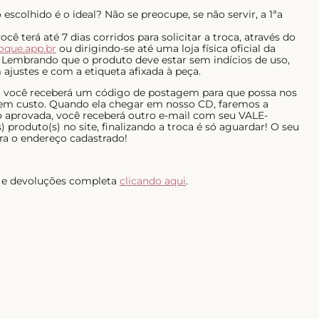
escolhido é o ideal? Não se preocupe, se não servir, a 1ªa
ê terá até 7 dias corridos para solicitar a troca, através do
roque.app.br
ou dirigindo-se até uma loja física oficial da
 Lembrando que o produto deve estar sem indícios de uso,
ajustes e com a etiqueta afixada à peça.
al você receberá um código de postagem para que possa nos
 sem custo. Quando ela chegar em nosso CD, faremos a
do aprovada, você receberá outro e-mail com seu VALE-
 produto(s) no site, finalizando a troca é só aguardar! O seu
ra o endereço cadastrado!
as e devoluções completa
clicando aqui
.