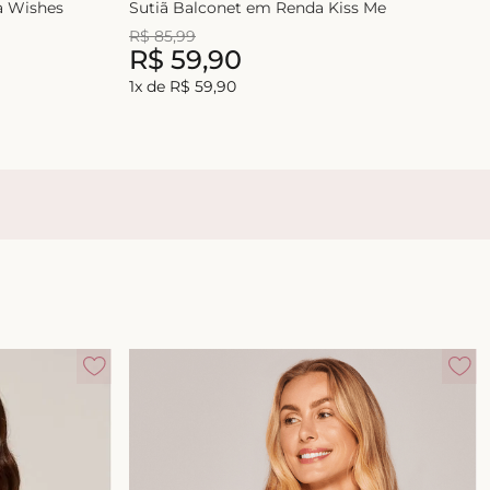
 Wishes
Sutiã Balconet em Renda Kiss Me
R$
85
,
99
R$
59
,
90
1
x de
R$
59
,
90