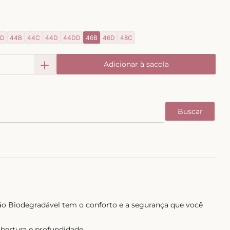
DD
44B
44C
44D
44DD
46B
46D
48C
＋
Adicionar à sacola
ção Biodegradável tem o conforto e a segurança que você
bertura e profundidade