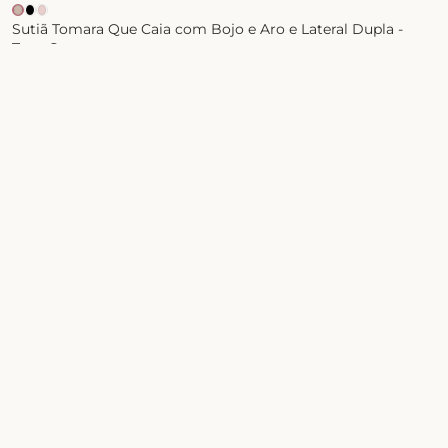
Sutiã Tomara Que Caia com Bojo e Aro e Lateral Dupla -
Taça C
R$
129
,
99
2
x de
R$
64
,
99
Junte-se ao universo
Liebe!
Celebre a sua beleza com conforto, estilo
e novidades exclusivas
Nome
E-mail