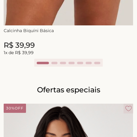
Calcinha Biquíni Básica
R$
39
,
99
R$
39
,
99
1
x de
R$
39
,
99
Ofertas especiais
30%
OFF