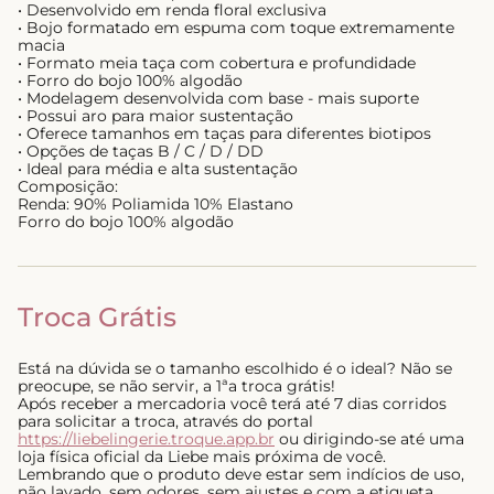
• Desenvolvido em renda floral exclusiva
• Bojo formatado em espuma com toque extremamente
macia
• Formato meia taça com cobertura e profundidade
• Forro do bojo 100% algodão
• Modelagem desenvolvida com base - mais suporte
• Possui aro para maior sustentação
• Oferece tamanhos em taças para diferentes biotipos
• Opções de taças B / C / D / DD
• Ideal para média e alta sustentação
Composição:
Renda: 90% Poliamida 10% Elastano
Forro do bojo 100% algodão
Troca Grátis
Está na dúvida se o tamanho escolhido é o ideal? Não se
preocupe, se não servir, a 1ªa troca grátis!
Após receber a mercadoria você terá até 7 dias corridos
para solicitar a troca, através do portal
https://liebelingerie.troque.app.br
ou dirigindo-se até uma
loja física oficial da Liebe mais próxima de você.
Lembrando que o produto deve estar sem indícios de uso,
não lavado, sem odores, sem ajustes e com a etiqueta