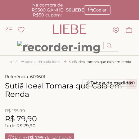
Na compra de
R$300 GANHE
50LIEBE
Copiar
R$50 cupom:
Busque
TERMOS MAIS BUSCADOS
sutiã
tacas-a-dd-sutia-ideal
sutiã ideal tomara que caia em renda
1
º
kiss me
Referência
:
603601
2
º
camisola
Tabela de medidas
Sutiã Ideal Tomara que Caia em
3
º
sutiã
Renda
4
º
calcinha renda
R$
155
,
99
5
º
anatomic
R$
79
,
90
6
º
calcinha alta
1
x de
R$
79
,
90
7
º
triangulo
Ganhe
R$ 7,99
de cashback