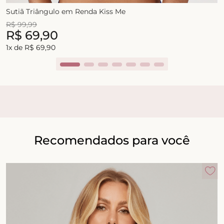
Sutiã Triângulo em Renda Kiss Me
R$
99
,
99
R$
69
,
90
1
x de
R$
69
,
90
Recomendados para você