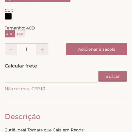
8
º
short doll
Cor:
9
º
biquini
10
º
calcinha
Tamanho:
40D
40D
46B
－
＋
Adicionar à sacola
Não sei meu CEP
Descrição
Sutiã Ideal Tomara que Caia em Renda;