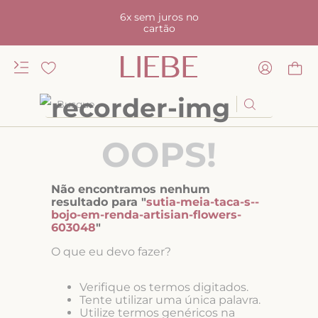
6x sem juros no
cartão
Busque
TERMOS MAIS BUSCADOS
OOPS!
1
º
kiss me
2
º
camisola
Não encontramos nenhum
3
º
sutiã
resultado para "
sutia-meia-taca-s--
bojo-em-renda-artisian-flowers-
4
º
calcinha renda
603048
"
5
º
anatomic
O que eu devo fazer?
6
º
calcinha alta
Verifique os termos digitados.
7
º
triangulo
Tente utilizar uma única palavra.
Utilize termos genéricos na