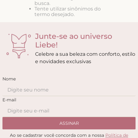
8
º
biquini
busca.
Tente utilizar sinônimos do
9
º
calcinha
termo desejado.
10
º
short doll
Junte-se ao universo
Liebe!
Celebre a sua beleza com conforto, estilo
e novidades exclusivas
Nome
E-mail
ASSINAR
Ao se cadastrar você concorda com a nossa
Política de