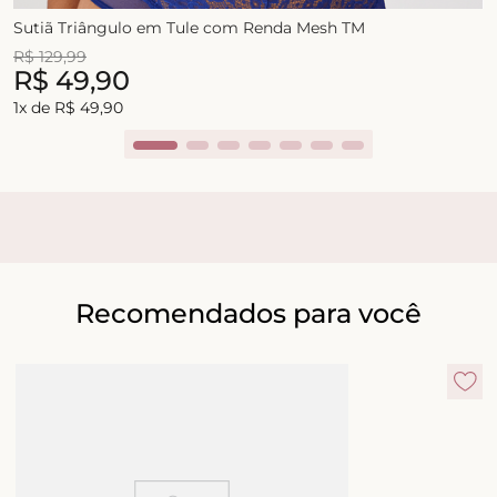
Sutiã Triângulo em Tule com Renda Mesh TM
R$
129
,
99
R$
49
,
90
1
x de
R$
49
,
90
Recomendados para você