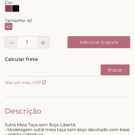
Cor:
8
º
triangulo
9
º
short doll
Tamanho:
42
42
10
º
plus
－
＋
Adicionar à sacola
Não sei meu CEP
Descrição
Sutiã Meia Taça sem Bojo Liberté;
• Modelagem sutiã meia taça sem bojo decotado com base
– média cobertura