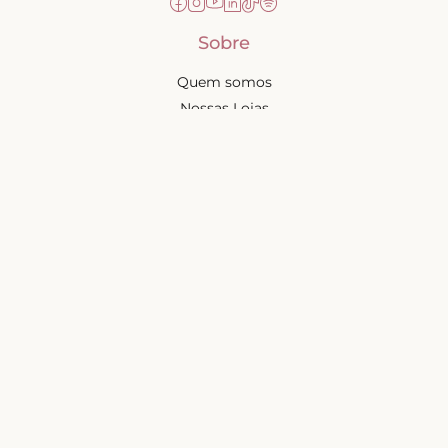
Sobre
Quem somos
Nossas Lojas
Seja uma Creator
Quero Revender
Portal dos revendedores
Chá de Lingerie
Trabalhe conosco
Blog
Liebe na mídia
Ajuda e suporte
Minha conta
Política de privacidade
Trocas e devoluções
Frete e entregas