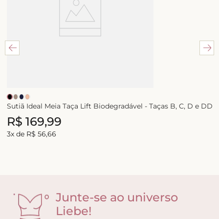
Sutiã Ideal Meia Taça Lift Biodegradável - Taças B, C, D e DD
R$
169
,
99
3
x de
R$
56
,
66
Junte-se ao universo
Liebe!