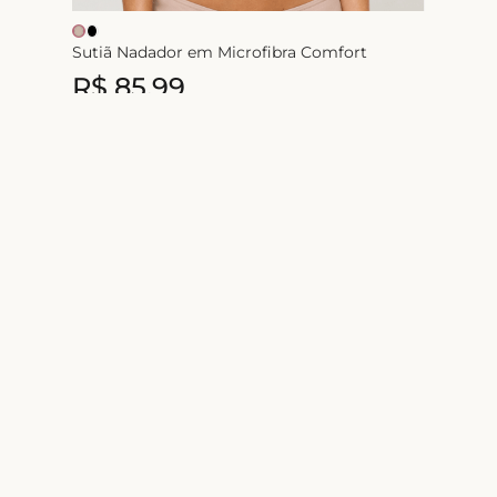
Sutiã Nadador em Microfibra Comfort
R$
85
,
99
1
x de
R$
85
,
99
Nome
Ao se cadastrar você concorda
Ajuda e suporte
Contatos
Atendimento de
Minha conta
sexta-feira das 9