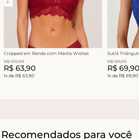
Cropped em Renda com Manta Wishes
Sutiã Triângu
R$
129
,
99
R$
99
,
99
R$
63
,
90
R$
69
,
9
1
x de
R$
63
,
90
1
x de
R$
69
,
90
Recomendados para você