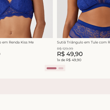
lo em Renda Kiss Me
Sutiã Triângulo em Tule com
R$
129
,
99
0
R$
49
,
90
1
x de
R$
49
,
90