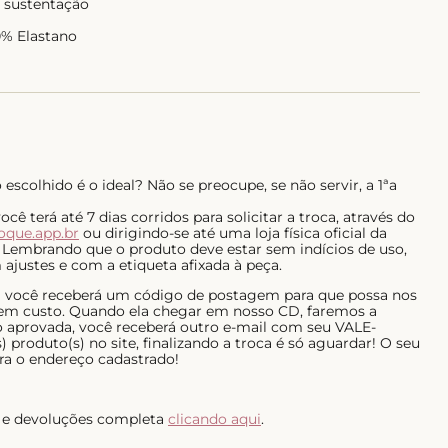
ta sustentação
0% Elastano
escolhido é o ideal? Não se preocupe, se não servir, a 1ªa
ê terá até 7 dias corridos para solicitar a troca, através do
roque.app.br
ou dirigindo-se até uma loja física oficial da
 Lembrando que o produto deve estar sem indícios de uso,
ajustes e com a etiqueta afixada à peça.
al você receberá um código de postagem para que possa nos
 sem custo. Quando ela chegar em nosso CD, faremos a
do aprovada, você receberá outro e-mail com seu VALE-
 produto(s) no site, finalizando a troca é só aguardar! O seu
ra o endereço cadastrado!
as e devoluções completa
clicando aqui
.