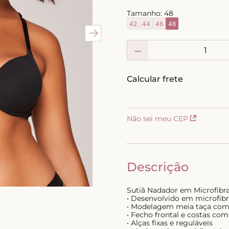
10
º
calcinha
Tamanho:
48
42
44
46
48
－
Não sei meu CEP
Descrição
Sutiã Nadador em Microfibr
• Desenvolvido em microfibr
• Modelagem meia taça com 
• Fecho frontal e costas com
• Alças fixas e reguláveis