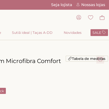
Seja lojista
Nossas lojas
Parcelamento 
e
Sutiã ideal | Taças A-DD
Novidades
SALE
Tabela de medidas
m Microfibra Comfort
ck