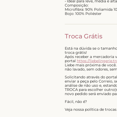
• Ideal para leve, média e al
Composição:
Microfibra: 90% Poliamida 1
Bojo: 100% Poliéster
Troca Grátis
Está na dúvida se o tamanho 
troca grátis!
Após receber a mercadoria voc
portal
https://liebelingerie.t
Liebe mais próxima de você.
não lavado, sem odores, sem 
Solicitando através do port
enviar a peça pelo Correio,
análise de não uso e, estan
TROCA para escolher outro(s)
novo pedido será enviado pa
Fácil, não é?
Veja nossa política de troc