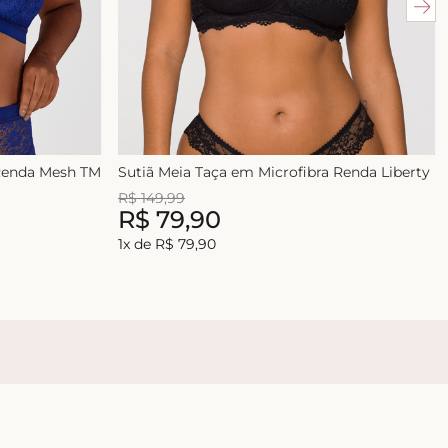
 Renda Mesh TM
Sutiã Meia Taça em Microfibra Renda Liberty
R$
149
,
99
R$
79
,
90
1
x de
R$
79
,
90