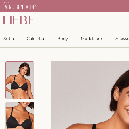
IEBE
Copiar
Sutiã
Calcinha
Body
Modelador
Acessó