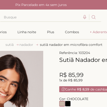
Pix Parcelado em 4x sem juros
Busque
TERMOS MAIS BUSCADOS
rios
Linha noite
Plus
Combos
+ Aderent
1
º
kiss me
sutiã
nadador
sutiã nadador em microfibra comfort
2
º
camisola
Referência
:
103204
3
º
sutiã
Sutiã Nadador e
4
º
calcinha renda
5
º
anatomic
R$
85
,
99
6
º
calcinha alta
1
x de
R$
85
,
99
7
º
triangulo
Ganhe
R$ 8,59
de cashba
8
º
short doll
Cor:
CHOCOLATE
9
º
biquini