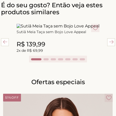
É do seu gosto? Então veja estes
produtos similares
Sutiã Meia Taça sem Bojo Love Appeal
R$
139
,
99
R$
139
,
99
2
x de
R$
69
,
99
Ofertas especiais
51%
OFF