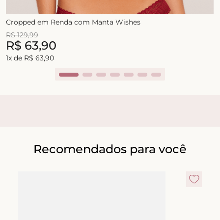
Cropped em Renda com Manta Wishes
R$
129
,
99
R$
63
,
90
1
x de
R$
63
,
90
Recomendados para você