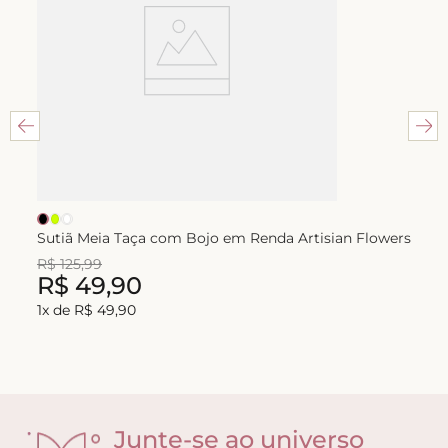
Sutiã Meia Taça com Bojo em Renda Artisian Flowers
R$
125
,
99
R$
49
,
90
1
x de
R$
49
,
90
Junte-se ao universo