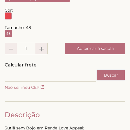
8
º
biquini
Cor:
9
º
calcinha
10
º
short doll
Tamanho:
48
48
－
＋
Adicionar à sacola
Não sei meu CEP
Descrição
Sutiã sem Bojo em Renda Love Appeal;