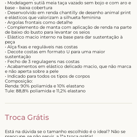
• Modelagem sutiã meia taça vazado sem bojo e com aro e
base – baixa cobertura
• Desenvolvido em renda chantilly de desenho animal print
e elásticos que valorizam a silhueta feminina
• Argolas frontais como detalhe
• Complemento de manta com aplicação de renda na parte
de baixo do busto para levantar os seios
• Elástico macio interno na base para dar sustentação à
peça
• Alça fixas e reguláveis nas costas
• Decote costas em formato U para uma maior
sustentação
• Fecho de 3 regulagens nas costas
• Acabamentos em elástico delicado macio, que não marca
e não aperta sobre a pele
• Indicado para todos os tipos de corpos
Composição:
Renda: 90% poliamida e 10% elastano
Tule: 88,8% poliamida e 11,2% elastano
Troca Grátis
Está na dúvida se o tamanho escolhido é o ideal? Não se
preocupe, se não servir, a 1ªa troca grátis!