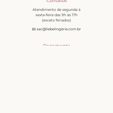
Contatos
Atendimento de segunda à
sexta-feira das 9h às 17h
(exceto feriados)
📧
sac@liebelingerie.com.br
Pagamento
Segurança
Copyright © 2022/2026 Liebe ME - CNPJ 07.421.132/0001-36
;