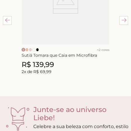
+
2
cores
Sutiã Tomara que Caia em Microfibra
R$
139
,
99
2
x de
R$
69
,
99
Junte-se ao universo
Liebe!
Celebre a sua beleza com conforto, estilo