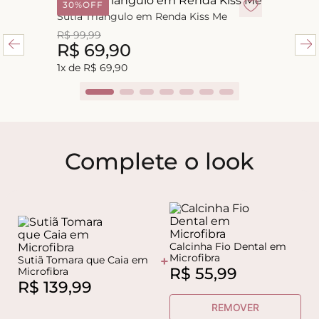
30%
OFF
Sutiã Triângulo em Renda Kiss Me
R$
99
,
99
R$
69
,
90
1
x de
R$
69
,
90
Complete o look
Calcinha Fio Dental em
Microfibra
+
Sutiã Tomara que Caia em
R$
55
,
99
Microfibra
R$
139
,
99
REMOVER