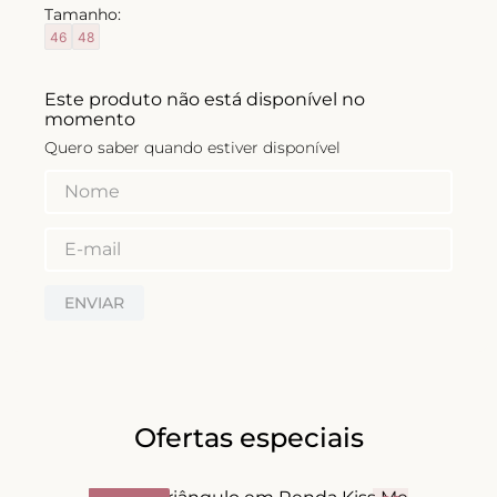
Tamanho:
8
º
short doll
46
48
9
º
biquini
Este produto não está disponível no
10
º
calcinha
momento
Quero saber quando estiver disponível
ENVIAR
Ofertas especiais