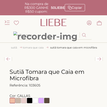
Na compra de
R$300 GANHE
50LIEBE
Copiar
R$50 cupom:
Busque
TERMOS MAIS BUSCADOS
sutiã
tomara que caia
sutiã tomara que caia em microfibra
1
º
kiss me
2
º
camisola
3
º
sutiã
Sutiã Tomara que Caia em
Microfibra
4
º
calcinha renda
Referência
:
103605
5
º
calcinha alta
6
º
anatomic
Cor:
CALLAS
7
º
triangulo