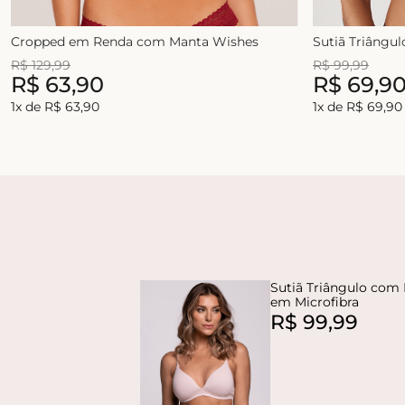
Cropped em Renda com Manta Wishes
Sutiã Triângu
R$
129
,
99
R$
99
,
99
R$
63
,
90
R$
69
,
9
1
x de
R$
63
,
90
1
x de
R$
69
,
90
Sutiã Triângulo com
em Microfibra
R$
99
,
99