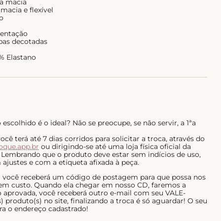
ra macia
macia e flexível
o
stentação
upas decotadas
1% Elastano
escolhido é o ideal? Não se preocupe, se não servir, a 1ªa
ê terá até 7 dias corridos para solicitar a troca, através do
roque.app.br
ou dirigindo-se até uma loja física oficial da
 Lembrando que o produto deve estar sem indícios de uso,
ajustes e com a etiqueta afixada à peça.
al você receberá um código de postagem para que possa nos
 sem custo. Quando ela chegar em nosso CD, faremos a
do aprovada, você receberá outro e-mail com seu VALE-
 produto(s) no site, finalizando a troca é só aguardar! O seu
ra o endereço cadastrado!