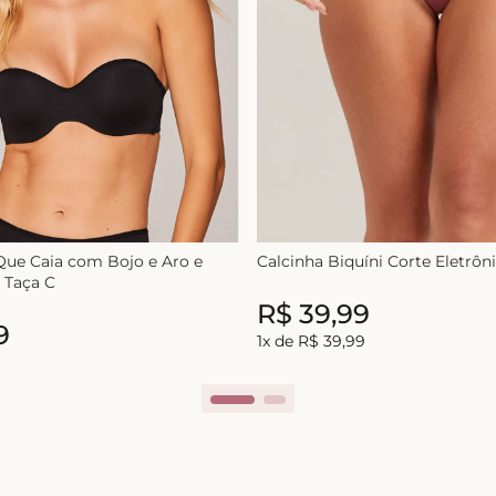
Que Caia com Bojo e Aro e
Calcinha Biquíni Corte Eletrôn
- Taça C
R$
39
,
99
R$
39
,
99
9
1
x de
R$
39
,
99