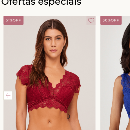
Ofertas especiais
51%
OFF
30%
OFF