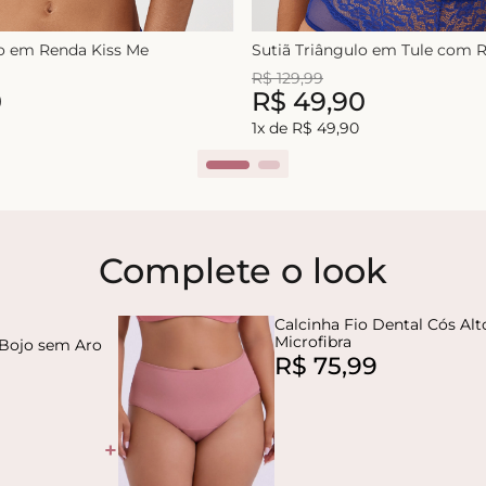
lo em Renda Kiss Me
Sutiã Triângulo em Tule com
R$
129
,
99
0
R$
49
,
90
1
x de
R$
49
,
90
Complete o look
Calcinha Fio Dental Cós Al
Microfibra
 Bojo sem Aro
R$
75
,
99
+