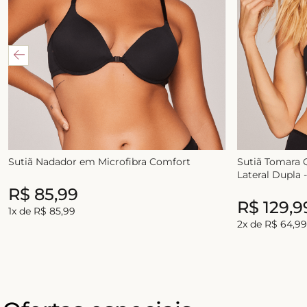
Sutiã Nadador em Microfibra Comfort
Sutiã Tomara 
Lateral Dupla 
R$
85
,
99
R$
85
,
99
R$
129
,
99
R$
129
,
9
1
x de
R$
85
,
99
2
x de
R$
64
,
99