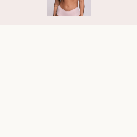
Recomendados para você
23%
OFF