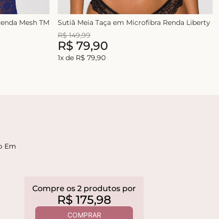
 Renda Mesh TM
Sutiã Meia Taça em Microfibra Renda Liberty
R$
149
,
99
R$
79
,
90
1
x de
R$
79
,
90
to Em
Compre os
2
produtos
por
R$
175
,
98
COMPRAR