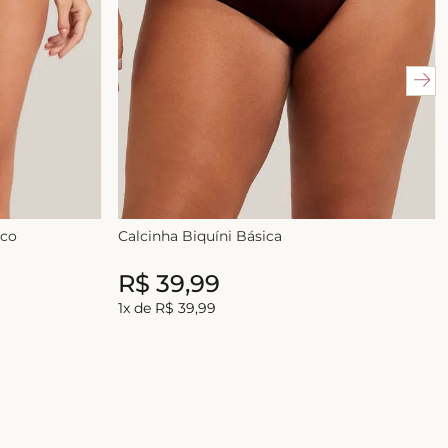
ico
Calcinha Biquíni Básica
R$
39
,
99
R$
39
,
99
1
x de
R$
39
,
99