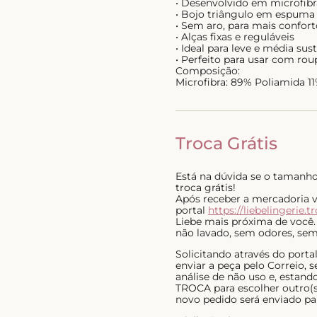
• Desenvolvido em microfib
• Bojo triângulo em espuma 
• Sem aro, para mais confort
• Alças fixas e reguláveis
• Ideal para leve e média su
• Perfeito para usar com ro
Composição:
Microfibra: 89% Poliamida 1
Troca Grátis
Está na dúvida se o tamanho 
troca grátis!
Após receber a mercadoria voc
portal
https://liebelingerie.t
Liebe mais próxima de você.
não lavado, sem odores, sem 
Solicitando através do port
enviar a peça pelo Correio,
análise de não uso e, estan
TROCA para escolher outro(s)
novo pedido será enviado pa