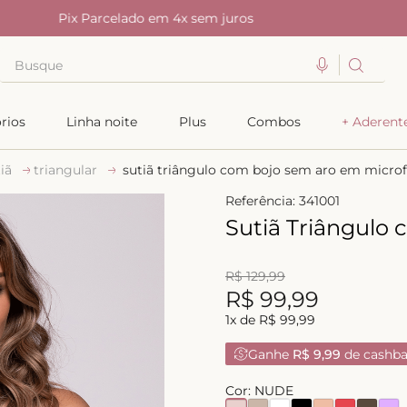
Parcelamento em 6x sem juros no cartão
Busque
TERMOS MAIS BUSCADOS
rios
Linha noite
Plus
Combos
+ Aderent
1
º
kiss me
iã
triangular
sutiã triângulo com bojo sem aro em microf
2
º
camisola
Referência
:
341001
3
º
sutiã
Sutiã Triângulo
4
º
calcinha renda
5
º
anatomic
R$
129
,
99
R$
99
,
99
6
º
calcinha alta
1
x de
R$
99
,
99
7
º
triangulo
Ganhe
R$ 9,99
de cashb
8
º
biquini
Cor:
NUDE
9
º
calcinha