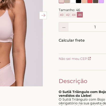
10
º
short doll
Tamanho:
46
40
42
44
46
－
Não sei meu CEP
Descrição
O Sutiã Triângulo com Bojo
vendidos da Liebe!
O Sutiã Triângulo com Bojo 
obrigatório na sua gaveta de