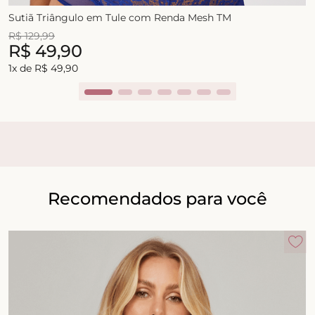
Sutiã Triângulo em Tule com Renda Mesh TM
R$
129
,
99
R$
49
,
90
1
x de
R$
49
,
90
Recomendados para você