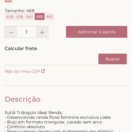
8
º
short doll
Tamanho:
46B
9
º
biquini
40B
42B
44C
46B
46C
10
º
calcinha
－
＋
Adicionar à sacola
Não sei meu CEP
Descrição
Sutiã Triângulo Ideal Renda;
• Desenvolvido renda floral feminina exclusiva Liebe
• Bojo em formato triangular, cavado sem arco
• Conforto absoluto
• Possui laterais largas com acabamento em elástico