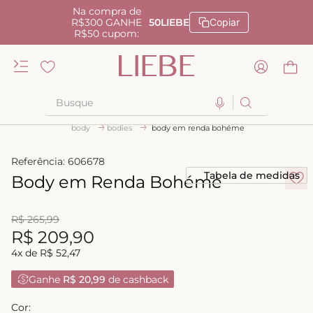
Na compra de
R$300 GANHE
50LIEBE
Copiar
R$50 cupom:
Busque
body
bodies
body em renda bohéme
TERMOS MAIS BUSCADOS
1
º
kiss me
Referência
:
606678
Tabela de medidas
Body em Renda Bohéme
2
º
camisola
3
º
sutiã
R$
265
,
99
4
º
calcinha renda
R$
209
,
90
4
x de
R$
52
,
47
5
º
anatomic
Ganhe
R$ 20,99
de cashback
6
º
calcinha alta
7
º
triangulo
Cor: