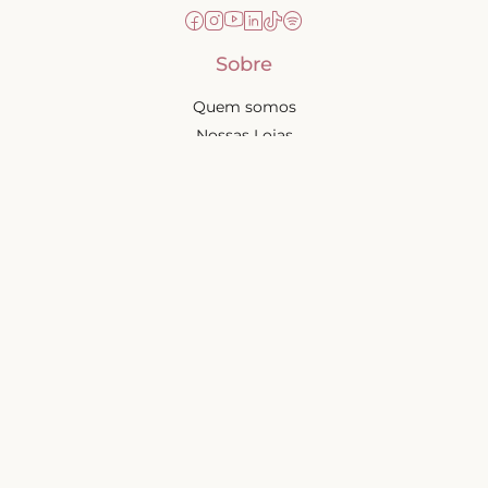
Sobre
Quem somos
Nossas Lojas
Seja uma Creator
Quero Revender
Portal dos revendedores
Chá de Lingerie
Trabalhe conosco
Blog
Liebe na mídia
Ajuda e suporte
Minha conta
Política de privacidade
Trocas e devoluções
Frete e entregas