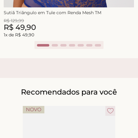
Sutiã Triângulo em Tule com Renda Mesh TM
R$
129
,
99
R$
49
,
90
1
x de
R$
49
,
90
Recomendados para você
NOVO