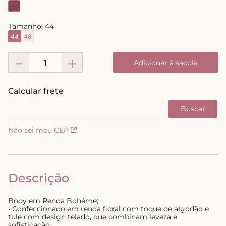
8
º
short doll
Tamanho:
44
9
º
biquini
44
48
10
º
calcinha
－
＋
Adicionar à sacola
Não sei meu CEP
Descrição
Body em Renda Bohéme;
• Confeccionado em renda floral com toque de algodão e
tule com design telado, que combinam leveza e
sofisticação