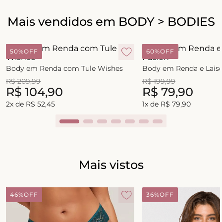
Mais vendidos em BODY > BODIES
50%
OFF
60%
OFF
Body em Renda com Tule Wishes
Body em Renda e Laise
R$
209
,
99
R$
199
,
99
R$
104
,
90
R$
79
,
90
2
x de
R$
52
,
45
1
x de
R$
79
,
90
Mais vistos
46%
OFF
36%
OFF