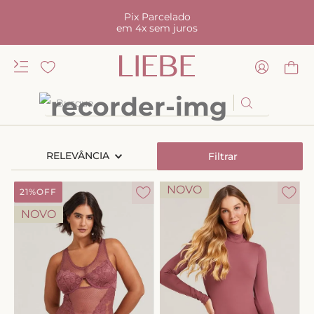
Pix Parcelado
em 4x sem juros
Busque
TERMOS MAIS BUSCADOS
RELEVÂNCIA
Filtrar
1
º
kiss me
2
º
camisola
NOVO
21%
OFF
3
º
sutiã
NOVO
4
º
calcinha renda
5
º
anatomic
6
º
calcinha alta
7
º
triangulo