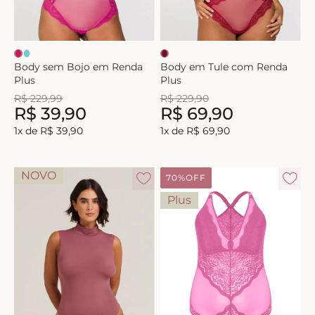
Body sem Bojo em Renda
Body em Tule com Renda
Plus
Plus
R$
229
,
99
R$
229
,
90
R$
39
,
90
R$
69
,
90
1
x de
R$
39
,
90
1
x de
R$
69
,
90
NOVO
70%
OFF
Plus