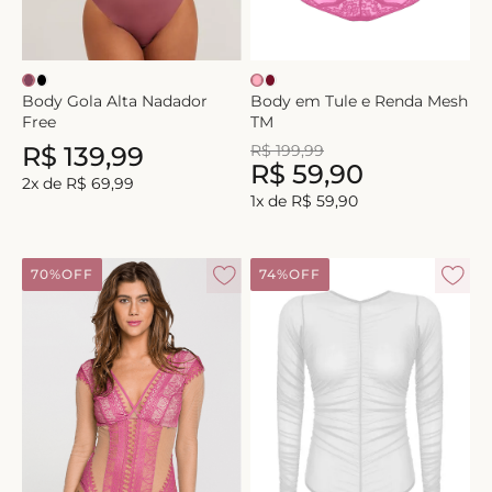
Body Gola Alta Nadador
Body em Tule e Renda Mesh
Free
TM
R$
139
,
99
R$
199
,
99
R$
59
,
90
2
x de
R$
69
,
99
1
x de
R$
59
,
90
70%
OFF
74%
OFF