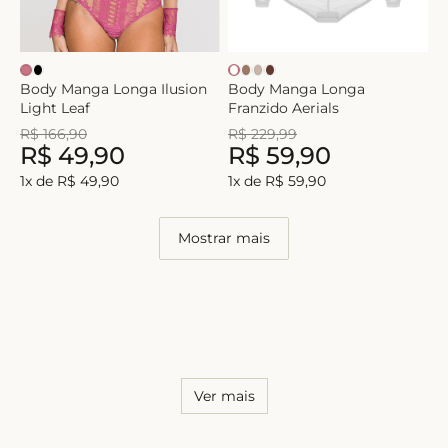
Body Manga Longa Ilusion
Body Manga Longa
Light Leaf
Franzido Aerials
R$
166
,
90
R$
229
,
99
R$
49
,
90
R$
59
,
90
1
x de
R$
49
,
90
1
x de
R$
59
,
90
Mostrar mais
Ver mais