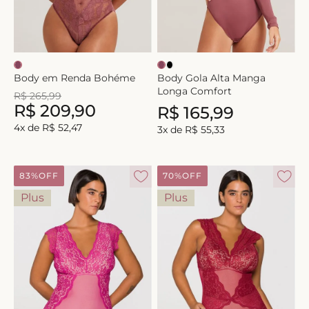
8
º
short doll
9
º
biquini
10
º
calcinha
Body em Renda Bohéme
Body Gola Alta Manga
Longa Comfort
R$
265
,
99
R$
209
,
90
R$
165
,
99
4
x de
R$
52
,
47
3
x de
R$
55
,
33
83%
OFF
70%
OFF
Plus
Plus