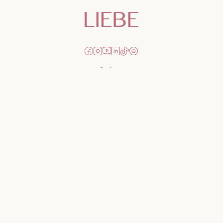
Sobre
Quem somos
Nossas Lojas
Seja uma Creator
Quero Revender
Portal dos revendedores
Chá de Lingerie
Trabalhe conosco
Blog
Liebe na mídia
Ajuda e suporte