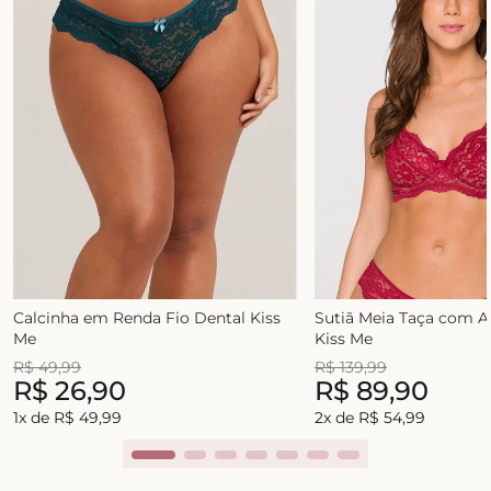
Calcinha em Renda Fio Dental Kiss
Sutiã Meia Taça com 
Me
Kiss Me
R$
49
,
99
R$
139
,
99
R$
26
,
90
R$
89
,
90
1
x de
R$
49
,
99
2
x de
R$
54
,
99