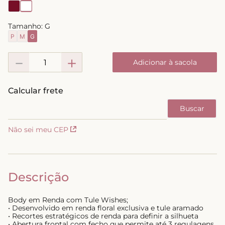
8
º
biquini
Tamanho:
G
9
º
calcinha
P
M
G
10
º
short doll
－
＋
Adicionar à sacola
Não sei meu CEP
Descrição
Body em Renda com Tule Wishes;
• Desenvolvido em renda floral exclusiva e tule aramado
• Recortes estratégicos de renda para definir a silhueta
• Abertura frontal com fecho que permite até 3 regulagens