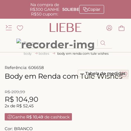
Na compra de
R$300 GANHE
50LIEBE
Copiar
R$50 cupom:
Busque
body
bodies
body em renda com tule wishes
TERMOS MAIS BUSCADOS
1
º
kiss me
Referência
:
606658
Tabela de medidas
Body em Renda com Tule Wishes
2
º
camisola
3
º
sutiã
R$
209
,
99
4
º
calcinha renda
R$
104
,
90
2
x de
R$
52
,
45
5
º
anatomic
Ganhe
R$ 10,49
de cashback
6
º
calcinha alta
7
º
triangulo
Cor:
BRANCO