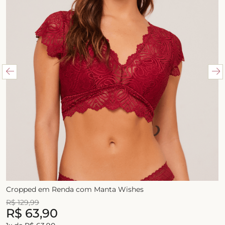
Cropped em Renda com Manta Wishes
R$
129
,
99
R$
63
,
90