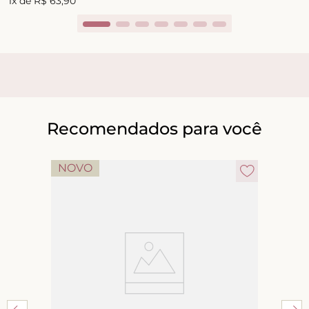
1
x de
R$
63
,
90
Recomendados para você
NOVO