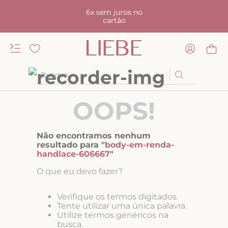
6x sem juros no
cartão
Busque
TERMOS MAIS BUSCADOS
OOPS!
1
º
kiss me
2
º
camisola
Não encontramos nenhum
3
º
sutiã
resultado para "
body-em-renda-
handlace-606667
"
4
º
calcinha renda
O que eu devo fazer?
5
º
anatomic
6
º
calcinha alta
Verifique os termos digitados.
Tente utilizar uma única palavra.
7
º
triangulo
Utilize termos genéricos na
busca.