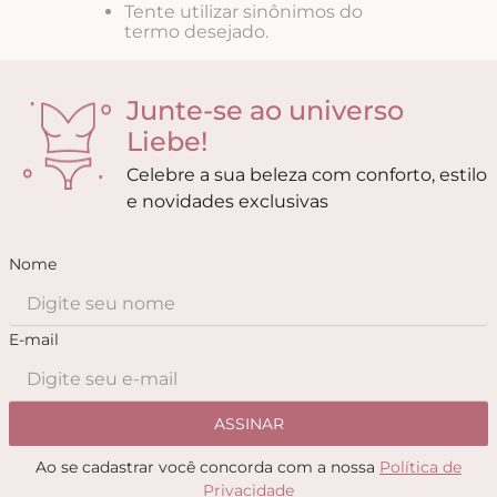
8
º
biquini
Tente utilizar sinônimos do
termo desejado.
9
º
calcinha
10
º
short doll
Junte-se ao universo
Liebe!
Celebre a sua beleza com conforto, estilo
e novidades exclusivas
Nome
E-mail
ASSINAR
Ao se cadastrar você concorda com a nossa
Política de
Privacidade