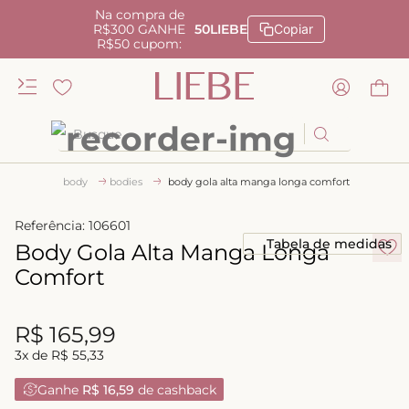
Na compra de
R$300 GANHE
50LIEBE
Copiar
R$50 cupom:
Busque
TERMOS MAIS BUSCADOS
body
bodies
body gola alta manga longa comfort
1
º
kiss me
Referência
:
106601
2
º
camisola
Tabela de medidas
Body Gola Alta Manga Longa
3
º
sutiã
Comfort
4
º
calcinha renda
R$
165
,
99
5
º
calcinha alta
3
x de
R$
55
,
33
6
º
anatomic
Ganhe
R$ 16,59
de cashback
7
º
triangulo