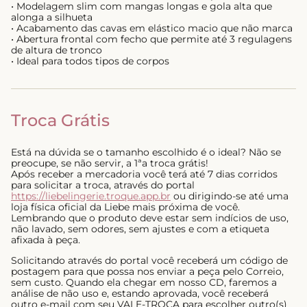
• Modelagem slim com mangas longas e gola alta que
alonga a silhueta
• Acabamento das cavas em elástico macio que não marca
• Abertura frontal com fecho que permite até 3 regulagens
de altura de tronco
• Ideal para todos tipos de corpos
Troca Grátis
Está na dúvida se o tamanho escolhido é o ideal? Não se
preocupe, se não servir, a 1ªa troca grátis!
Após receber a mercadoria você terá até 7 dias corridos
para solicitar a troca, através do portal
https://liebelingerie.troque.app.br
ou dirigindo-se até uma
loja física oficial da Liebe mais próxima de você.
Lembrando que o produto deve estar sem indícios de uso,
não lavado, sem odores, sem ajustes e com a etiqueta
afixada à peça.
Solicitando através do portal você receberá um código de
postagem para que possa nos enviar a peça pelo Correio,
sem custo. Quando ela chegar em nosso CD, faremos a
análise de não uso e, estando aprovada, você receberá
outro e-mail com seu VALE-TROCA para escolher outro(s)