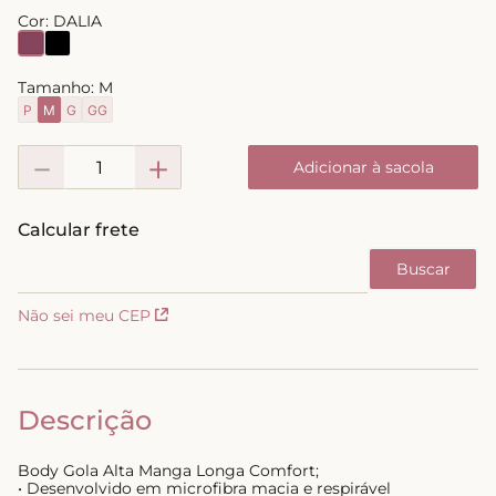
Cor:
DALIA
8
º
short doll
9
º
biquini
Tamanho:
M
10
º
calcinha
P
M
G
GG
－
＋
Adicionar à sacola
Não sei meu CEP
Descrição
Body Gola Alta Manga Longa Comfort;
• Desenvolvido em microfibra macia e respirável