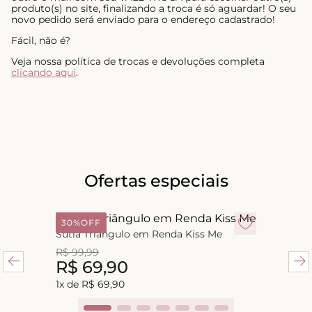
produto(s) no site, finalizando a troca é só aguardar! O seu
novo pedido será enviado para o endereço cadastrado!
Fácil, não é?
Veja nossa política de trocas e devoluções completa
clicando aqui
.
Ofertas especiais
30%
OFF
Sutiã Triângulo em Renda Kiss Me
R$
99
,
99
R$
69
,
90
1
x de
R$
69
,
90