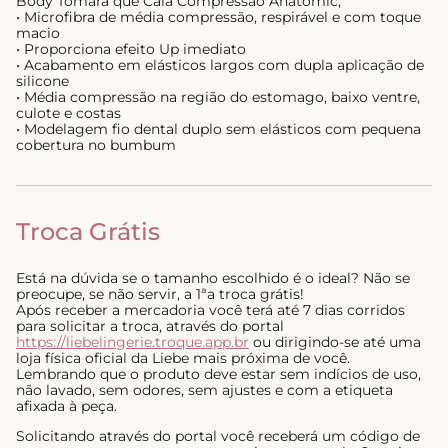
Body Tomara que Caia Compressão Anatomic;
• Microfibra de média compressão, respirável e com toque
macio
• Proporciona efeito Up imediato
• Acabamento em elásticos largos com dupla aplicação de
silicone
• Média compressão na região do estomago, baixo ventre,
culote e costas
• Modelagem fio dental duplo sem elásticos com pequena
cobertura no bumbum
Troca Grátis
Está na dúvida se o tamanho escolhido é o ideal? Não se
preocupe, se não servir, a 1ªa troca grátis!
Após receber a mercadoria você terá até 7 dias corridos
para solicitar a troca, através do portal
https://liebelingerie.troque.app.br
ou dirigindo-se até uma
loja física oficial da Liebe mais próxima de você.
Lembrando que o produto deve estar sem indícios de uso,
não lavado, sem odores, sem ajustes e com a etiqueta
afixada à peça.
Solicitando através do portal você receberá um código de