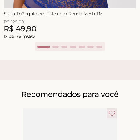
Sutiã Triângulo em Tule com Renda Mesh TM
R$
129
,
99
R$
49
,
90
1
x de
R$
49
,
90
Recomendados para você