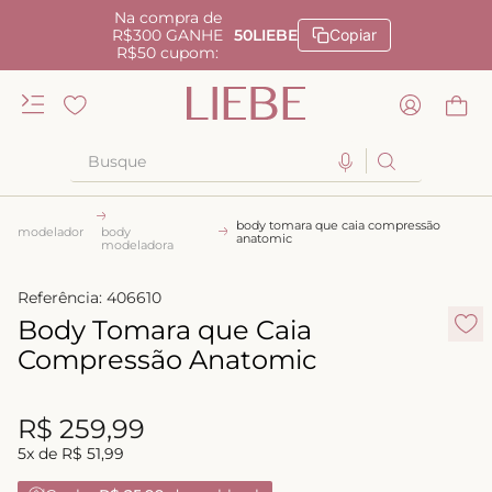
Na compra de
R$300 GANHE
50LIEBE
Copiar
R$50 cupom:
Busque
TERMOS MAIS BUSCADOS
body tomara que caia compressão
modelador
body
anatomic
1
º
kiss me
modeladora
2
º
camisola
Referência
:
406610
3
º
Body Tomara que Caia
sutiã
Compressão Anatomic
4
º
calcinha renda
5
º
anatomic
R$
259
,
99
6
º
calcinha alta
5
x de
R$
51
,
99
7
º
triangulo