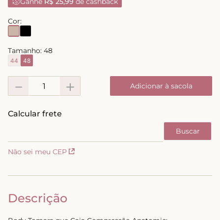
Ganhe
R$ 25,99
de cashback
8
º
short doll
Cor:
9
º
biquini
10
º
calcinha
Tamanho:
48
44
48
－
＋
Adicionar à sacola
Não sei meu CEP
Descrição