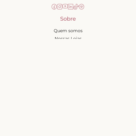
Sobre
Quem somos
Nossas Lojas
Seja uma Creator
Quero Revender
Portal dos revendedores
Chá de Lingerie
Trabalhe conosco
Blog
Liebe na mídia
Ajuda e suporte
Minha conta
Política de privacidade
Trocas e devoluções