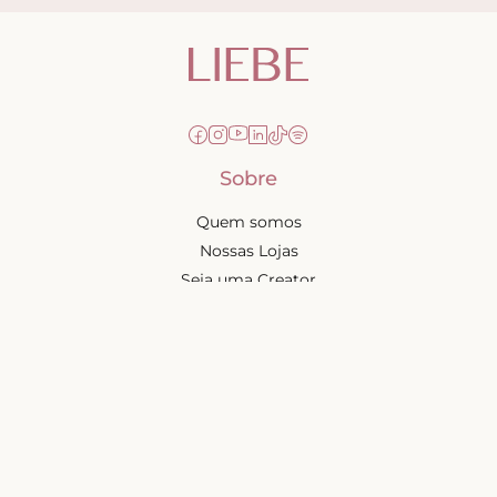
Sobre
Quem somos
Nossas Lojas
Seja uma Creator
Quero Revender
Portal dos revendedores
Chá de Lingerie
Trabalhe conosco
Blog
Liebe na mídia
Ajuda e suporte