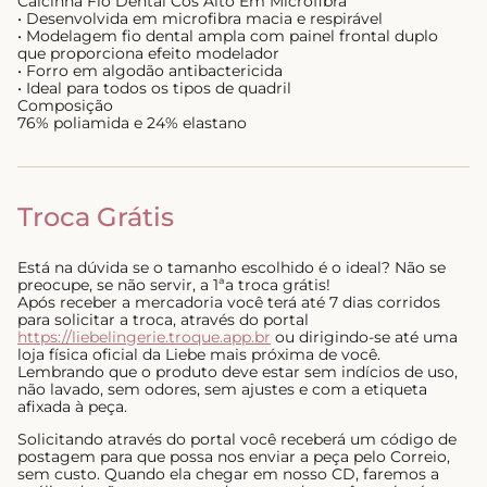
Calcinha Fio Dental Cós Alto Em Microfibra
• Desenvolvida em microfibra macia e respirável
• Modelagem fio dental ampla com painel frontal duplo
que proporciona efeito modelador
• Forro em algodão antibactericida
• Ideal para todos os tipos de quadril
Composição
76% poliamida e 24% elastano
Troca Grátis
Está na dúvida se o tamanho escolhido é o ideal? Não se
preocupe, se não servir, a 1ªa troca grátis!
Após receber a mercadoria você terá até 7 dias corridos
para solicitar a troca, através do portal
https://liebelingerie.troque.app.br
ou dirigindo-se até uma
loja física oficial da Liebe mais próxima de você.
Lembrando que o produto deve estar sem indícios de uso,
não lavado, sem odores, sem ajustes e com a etiqueta
afixada à peça.
Solicitando através do portal você receberá um código de
postagem para que possa nos enviar a peça pelo Correio,
sem custo. Quando ela chegar em nosso CD, faremos a