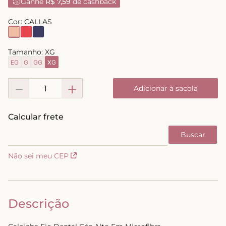
Ganhe
R$ 7,59
de cashback
8
º
short doll
Cor:
CALLAS
9
º
biquini
10
º
calcinha
Tamanho:
XG
EG
G
GG
XG
－
＋
Adicionar à sacola
Não sei meu CEP
Descrição