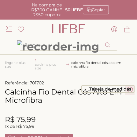
Na compra de
R$300 GANHE
50LIEBE
Copiar
R$50 cupom:
Busque
TERMOS MAIS BUSCADOS
lingerie plus
calcinha fio dental cós alto em
calcinha plus
size
microfibra
1
º
kiss me
size
2
º
camisola
Referência
:
701702
Tabela de medidas
3
º
Calcinha Fio Dental Cós Alto Em
sutiã
Microfibra
4
º
calcinha renda
5
º
anatomic
R$
75
,
99
6
º
calcinha alta
1
x de
R$
75
,
99
7
º
triangulo