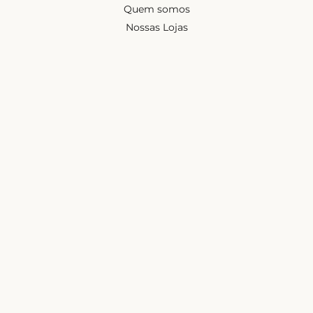
Quem somos
Nossas Lojas
Seja uma Creator
Quero Revender
Portal dos revendedores
Chá de Lingerie
Trabalhe conosco
Blog
Liebe na mídia
Ajuda e suporte
Minha conta
Política de privacidade
Trocas e devoluções
Frete e entregas
Mapa do site
Contatos
Atendimento de segunda à