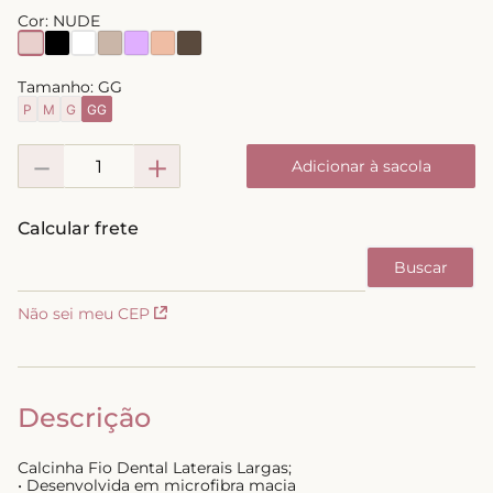
Cor:
NUDE
8
º
short doll
9
º
biquini
Tamanho:
GG
10
º
calcinha
P
M
G
GG
－
＋
Adicionar à sacola
Não sei meu CEP
Descrição
Calcinha Fio Dental Laterais Largas;
• Desenvolvida em microfibra macia