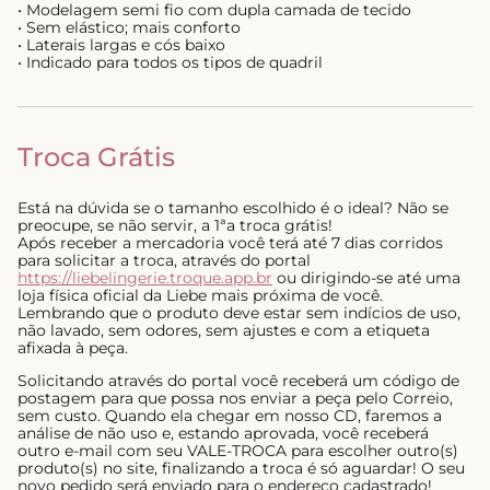
• Modelagem semi fio com dupla camada de tecido
• Sem elástico; mais conforto
• Laterais largas e cós baixo
• Indicado para todos os tipos de quadril
Troca Grátis
Está na dúvida se o tamanho escolhido é o ideal? Não se
preocupe, se não servir, a 1ªa troca grátis!
Após receber a mercadoria você terá até 7 dias corridos
para solicitar a troca, através do portal
https://liebelingerie.troque.app.br
ou dirigindo-se até uma
loja física oficial da Liebe mais próxima de você.
Lembrando que o produto deve estar sem indícios de uso,
não lavado, sem odores, sem ajustes e com a etiqueta
afixada à peça.
Solicitando através do portal você receberá um código de
postagem para que possa nos enviar a peça pelo Correio,
sem custo. Quando ela chegar em nosso CD, faremos a
análise de não uso e, estando aprovada, você receberá
outro e-mail com seu VALE-TROCA para escolher outro(s)
produto(s) no site, finalizando a troca é só aguardar! O seu
novo pedido será enviado para o endereço cadastrado!