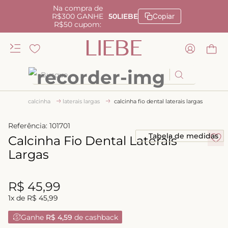
Na compra de
R$300 GANHE
50LIEBE
Copiar
R$50 cupom:
Busque
TERMOS MAIS BUSCADOS
calcinha
laterais largas
calcinha fio dental laterais largas
1
º
kiss me
Referência
:
101701
2
º
camisola
Tabela de medidas
Calcinha Fio Dental Laterais
3
º
sutiã
Largas
4
º
calcinha renda
R$
45
,
99
5
º
anatomic
1
x de
R$
45
,
99
6
º
calcinha alta
Ganhe
R$ 4,59
de cashback
7
º
triangulo