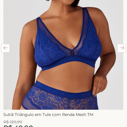
Sutiã Triângulo em Tule com Renda Mesh TM
R$
129
,
99