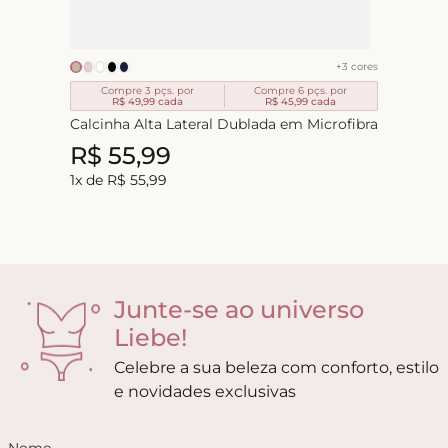
+
3
cores
Compre 3 pçs. por
Compre 6 pçs. por
R$ 49,99
cada
R$ 45,99
cada
Calcinha Alta Lateral Dublada em Microfibra
R$
55
,
99
1
x de
R$
55
,
99
Junte-se ao universo
Liebe!
Celebre a sua beleza com conforto, estilo
e novidades exclusivas
Nome