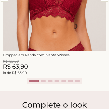
Cropped em Renda com Manta Wishes
R$
129
,
99
R$
63
,
90
1
x de
R$
63
,
90
Complete o look