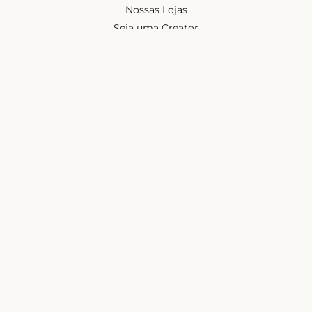
Nossas Lojas
Seja uma Creator
Quero Revender
Portal dos revendedores
Chá de Lingerie
Trabalhe conosco
Blog
Liebe na mídia
Ajuda e suporte
Minha conta
Política de privacidade
Política de cashback
Trocas e devoluções
Frete e entregas
Mapa do site
Contatos
Atendimento de segunda à