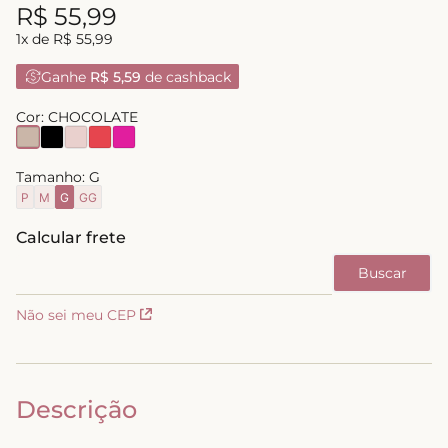
R$
55
,
99
1
x de
R$
55
,
99
Ganhe
R$ 5,59
de cashback
Cor:
CHOCOLATE
Tamanho:
G
P
M
G
GG
Não sei meu CEP
Descrição