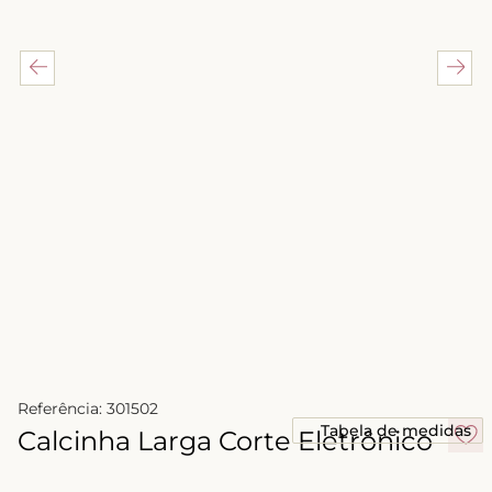
8
º
biquini
9
º
calcinha
10
º
short doll
Referência
:
301502
Tabela de medidas
Calcinha Larga Corte Eletrônico