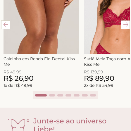
Calcinha em Renda Fio Dental Kiss
Sutiã Meia Taça com 
Me
Kiss Me
R$
49
,
99
R$
139
,
99
R$
26
,
90
R$
89
,
90
1
x de
R$
49
,
99
2
x de
R$
54
,
99
Junte-se ao universo
Liebe!