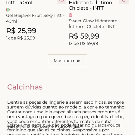
Gel Beijável Fruit Sexy Intt -
Sweet Glow Hidratante
40ml
Íntimo - Chiclete - INTT
R$
25
,
99
R$
59
,
99
1
x de
R$
25
,
99
1
x de
R$
59
,
99
Mostrar mais
Calcinhas
Dentre as peças de lingerie a serem escolhidas, sempre
surgem dúvidas quanto ao modelo, a cor e ao tamanho.
Contar com uma loja especializada nesses produtos é
uma vantagem para quem busca a peça ideal. Na Liebe,
você pode encontrar diferentes formatos de sutiã,
Existe uma peça que não pode faltar no guarda-roupa
calcinha, cinta, body e muito mais.
feminino que são as calcinhas. Responsáveis por
proteger a região íntima feminina de bactérias e fungos,