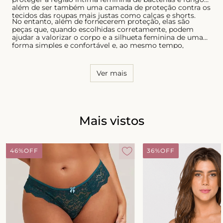
além de ser também uma camada de proteção contra os
tecidos das roupas mais justas como calças e shorts.
No entanto, além de fornecerem proteção, elas são
peças que, quando escolhidas corretamente, podem
ajudar a valorizar o corpo e a silhueta feminina de uma
forma simples e confortável e, ao mesmo tempo,
sensual. Por essa razão, é necessário conhecer o seu
corpo e saber quais os modelos que possuem melhor
caimento, tanto para as calcinhas quanto para os sutiãs.
Ver mais
Mais vistos
46%
OFF
36%
OFF