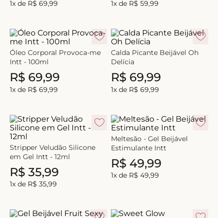
1
x de
R$
69
,
99
1
x de
R$
59
,
99
8
º
biquini
9
º
calcinha
10
º
short doll
Óleo Corporal Provoca-me
Calda Picante Beijável Oh
Intt - 100ml
Delícia
R$
69
,
99
R$
69
,
99
1
x de
R$
69
,
99
1
x de
R$
69
,
99
Meltesão - Gel Beijável
Stripper Veludão Silicone
Estimulante Intt
em Gel Intt - 12ml
R$
49
,
99
R$
35
,
99
1
x de
R$
49
,
99
1
x de
R$
35
,
99