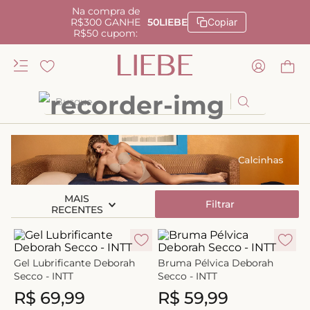
Na compra de
R$300 GANHE
50LIEBE
Copiar
R$50 cupom:
Busque
TERMOS MAIS BUSCADOS
1
º
kiss me
2
º
camisola
MAIS
3
º
sutiã
Filtrar
RECENTES
4
º
calcinha renda
5
º
anatomic
Gel Lubrificante Deborah
Bruma Pélvica Deborah
Secco - INTT
Secco - INTT
6
º
calcinha alta
R$
69
,
99
R$
59
,
99
7
º
triangulo