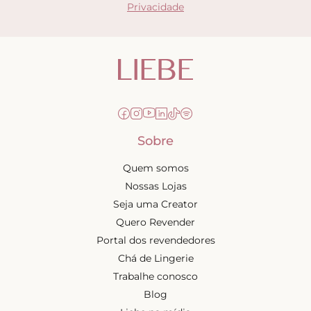
Privacidade
Sobre
Quem somos
Nossas Lojas
Seja uma Creator
Quero Revender
Portal dos revendedores
Chá de Lingerie
Trabalhe conosco
Blog