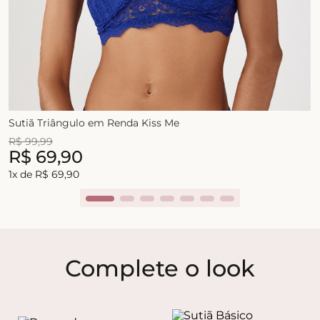
Sutiã Triângulo em Renda Kiss Me
R$
99
,
99
R$
69
,
90
1
x de
R$
69
,
90
Complete o look