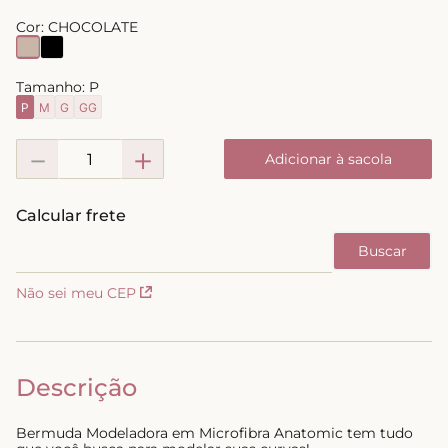
8
º
short doll
Cor:
CHOCOLATE
9
º
biquini
Tamanho:
P
10
º
calcinha
P
M
G
GG
－
＋
Adicionar à sacola
Não sei meu CEP
Descrição
Bermuda Modeladora em Microfibra Anatomic tem tudo