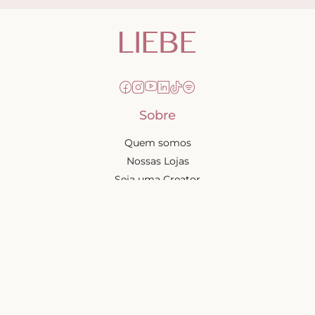
Sobre
Quem somos
Nossas Lojas
Seja uma Creator
Quero Revender
Portal dos revendedores
Chá de Lingerie
Trabalhe conosco
Blog
Liebe na mídia
Ajuda e suporte