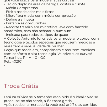
que você busca para modelar suas curvas!
- Tecido duplo na área da barriga, costas e culote
- Média Compressão
- Efeito modelador mais firme
- Microfibra macia com média compressão
- Define a silhueta
- Disfarça as gordurinhas
- Recorte traseiro em microfibra leve com franzido
anatômico, para não achatar o bumbum
- Indicada para todos os tipos de quadril
A Coleção Antomic foi criada para modelar o corpo, com
tecnologia e tecidos especiais que reduzem medidas e
ressaltam a sensualidade da mulher.
Peças que modelam, comprimem e reduzem medidas
com conforto e alta tecnologia. Valorize suas curvas!
Tamanhos: P - M - G - GG
Ref.: 402101
-
Troca Grátis
Está na dúvida se o tamanho escolhido é o ideal? Não se
preocupe, se não servir, a 1ªa troca grátis!
Após receber a mercadoria você terá até 7 dias corridos