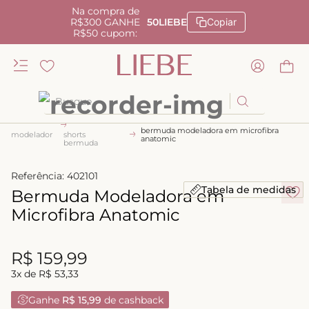
Na compra de
R$300 GANHE
50LIEBE
Copiar
R$50 cupom:
Busque
bermuda modeladora em microfibra
TERMOS MAIS BUSCADOS
modelador
shorts
anatomic
bermuda
1
º
kiss me
Referência
:
402101
2
º
camisola
Tabela de medidas
Bermuda Modeladora em
3
º
sutiã
Microfibra Anatomic
4
º
calcinha renda
5
º
anatomic
R$
159
,
99
3
x de
R$
53
,
33
6
º
calcinha alta
Ganhe
R$ 15,99
de cashback
7
º
triangulo