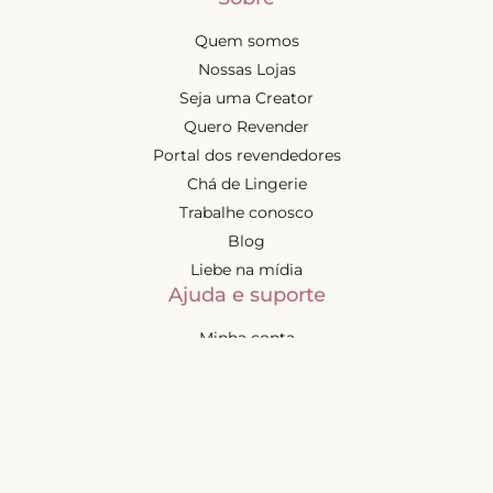
Quem somos
Nossas Lojas
Seja uma Creator
Quero Revender
Portal dos revendedores
Chá de Lingerie
Trabalhe conosco
Blog
Liebe na mídia
Ajuda e suporte
Minha conta
Política de privacidade
Política de cashback
Trocas e devoluções
Frete e entregas
Mapa do site