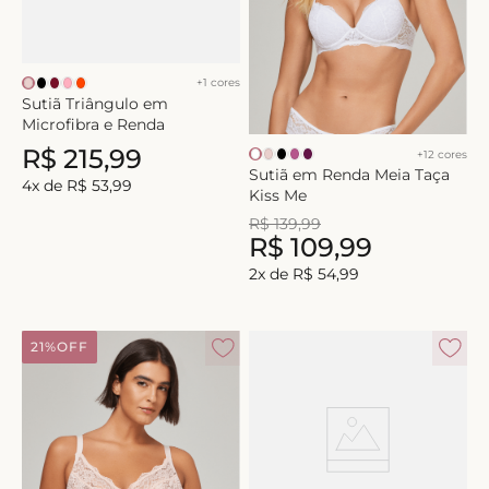
+
1
cores
Sutiã Triângulo em
Microfibra e Renda
R$
215
,
99
+
12
cores
Sutiã em Renda Meia Taça
4
x de
R$
53
,
99
Kiss Me
R$
139
,
99
R$
109
,
99
2
x de
R$
54
,
99
21%
OFF