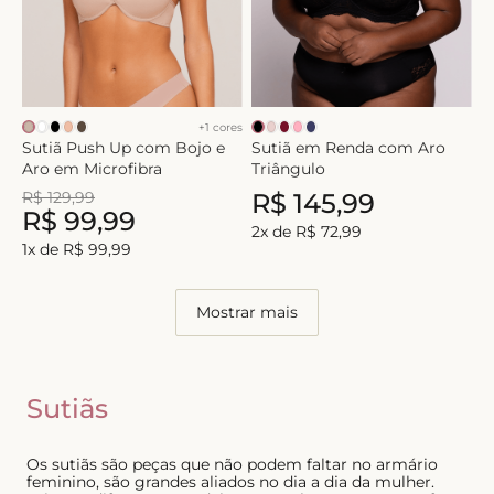
+
1
cores
Sutiã Push Up com Bojo e
Sutiã em Renda com Aro
Aro em Microfibra
Triângulo
R$
129
,
99
R$
145
,
99
R$
99
,
99
2
x de
R$
72
,
99
1
x de
R$
99
,
99
Mostrar mais
Sutiãs
Os sutiãs são peças que não podem faltar no armário
feminino, são grandes aliados no dia a dia da mulher.