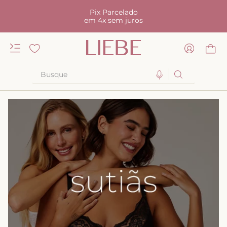
Pix Parcelado
em 4x sem juros
Busque
TERMOS MAIS BUSCADOS
1
º
kiss me
2
º
camisola
3
º
sutiã
4
º
calcinha renda
5
º
anatomic
6
º
calcinha alta
7
º
triangulo