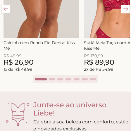
Calcinha em Renda Fio Dental Kiss
Sutiã Meia Taça com 
Me
Kiss Me
R$
49
,
99
R$
139
,
99
R$
26
,
90
R$
89
,
90
1
x de
R$
49
,
99
2
x de
R$
54
,
99
Junte-se ao universo
Liebe!
Celebre a sua beleza com conforto, estilo
e novidades exclusivas