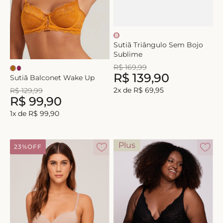
Sutiã Triângulo Sem Bojo
Sublime
R$
169
,
99
R$
139
,
90
Sutiã Balconet Wake Up
2
x de
R$
69
,
95
R$
129
,
99
R$
99
,
90
1
x de
R$
99
,
90
Plus
23%
OFF