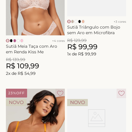
+
3
cores
Sutiã Triângulo com Bojo
sem Aro em Microfibra
R$
129
,
99
+
4
cores
R$
99
,
99
Sutiã Meia Taça com Aro
em Renda Kiss Me
1
x de
R$
99
,
99
R$
139
,
99
R$
109
,
99
2
x de
R$
54
,
99
23%
OFF
NOVO
NOVO